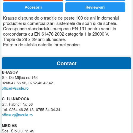
Accesorii
Review-uri
Krause dispune de o tradiţie de peste 100 de ani în domeniul
producţiei şi comercializării sistemele de scări şi de schele.
Corespunde standardului european EN 131 pentru scari, in
corcondanta cu EN 61478:2002 categoria 1 la 28000 V.
Trepte de 28 x 29 anti alunecare.
Extrem de stabila datorita formei conice.
Contact
BRASOV
Str. De Mijloc nr. 164
0268-47.66.52, 0752-42.42.42
office@scule.ro
CLUJ-NAPOCA
Str. Fabricii Nr. 56
Tel. 0264-46.26.18, 0755-34.34.34
office.cj@scule.ro
MEDIAS
Sos. Sibiului nr. 45