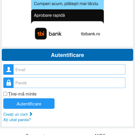
Autentificare
Nume utilizator
Parolă
Ţine-mă minte
Autentificare
Creaţi un cont
Aţi uitat parola?