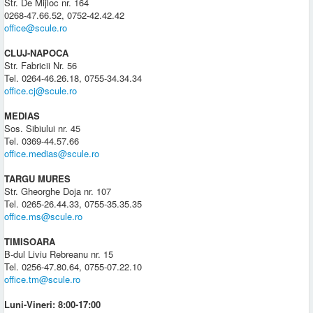
Str. De Mijloc nr. 164
0268-47.66.52, 0752-42.42.42
office@scule.ro
CLUJ-NAPOCA
Str. Fabricii Nr. 56
Tel. 0264-46.26.18, 0755-34.34.34
office.cj@scule.ro
MEDIAS
Sos. Sibiului nr. 45
Tel. 0369-44.57.66
office.medias@scule.ro
TARGU MURES
Str. Gheorghe Doja nr. 107
Tel. 0265-26.44.33, 0755-35.35.35
office.ms@scule.ro
TIMISOARA
B-dul Liviu Rebreanu nr. 15
Tel. 0256-47.80.64, 0755-07.22.10
office.tm@scule.ro
Luni-Vineri: 8:00-17:00