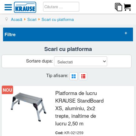
Acasă
Scari
Scari cu platforma
Filtre
Scari cu platforma
Elimina filtrele
Sortare dupa:
Disponibilitate
Tip afisare:
Nou
(1)
Preț
NOU
Platforma de lucru
-
Garantie
KRAUSE StandBoard
2 ani
(1)
XS, aluminiu, 2x2
Inaltime maxima de lucru scara
5 ani
(1)
trepte, inaltime de
2 - 3 m
(2)
lucru 2,50 m
Inaltime platforma
Cod:
KR-021259
Sub 1 m
(2)