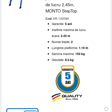
de lucru 2.45m,
MONTO StepTop
Cod:
KR-130099
Garantie:
5 ani
Inaltime maxima de lucru
scara:
2.45 m
Numar trepte:
2
Lungime platforma:
1.10 m
Sarcina maxima:
150 kg
Greutate:
8.5 kg