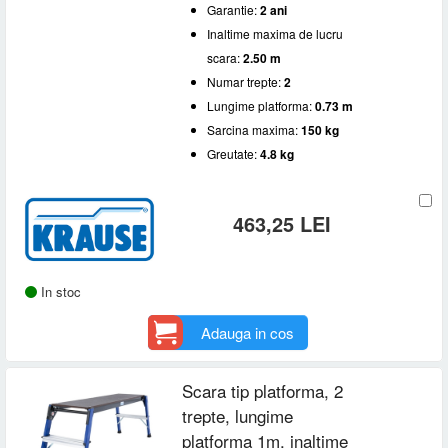
Numar trepte
Garantie:
2 ani
Inaltime maxima de lucru
2
(2)
Sarcina maxima
scara:
2.50 m
Numar trepte:
2
150 kg
(2)
Tip scara
Lungime platforma:
0.73 m
Pliabila
(2)
Sarcina maxima:
150 kg
Greutate:
4.8 kg
463,25 LEI
In stoc
Adauga in cos
Scara tip platforma, 2
trepte, lungime
platforma 1m, inaltime