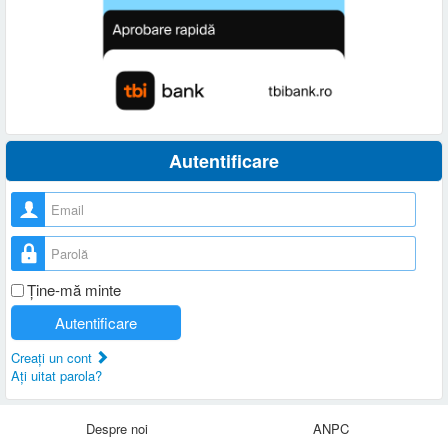
Autentificare
Nume utilizator
Parolă
Ţine-mă minte
Autentificare
Creaţi un cont
Aţi uitat parola?
Despre noi
ANPC