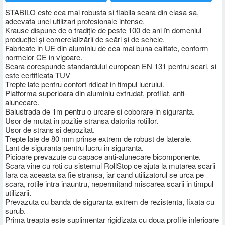
STABILO este cea mai robusta si fiabila scara din clasa sa,
adecvata unei utilizari profesionale intense.
Krause dispune de o tradiţie de peste 100 de ani în domeniul
producţiei şi comercializării de scări şi de schele.
Fabricate in UE din aluminiu de cea mai buna calitate, conform
normelor CE in vigoare.
Scara corespunde standardului european EN 131 pentru scari, si
este certificata TUV
Trepte late pentru confort ridicat in timpul lucrului.
Platforma superioara din aluminiu extrudat, profilat, anti-
alunecare.
Balustrada de 1m pentru o urcare si coborare in siguranta.
Usor de mutat in pozitie stransa datorita rotiilor.
Usor de strans si depozitat.
Trepte late de 80 mm prinse extrem de robust de laterale.
Lant de siguranta pentru lucru in siguranta.
Picioare prevazute cu capace anti-alunecare bicomponente.
Scara vine cu roti cu sistemul RollStop ce ajuta la mutarea scarii
fara ca aceasta sa fie stransa, iar cand utilizatorul se urca pe
scara, rotile intra inauntru, nepermitand miscarea scarii in timpul
utilizarii.
Prevazuta cu banda de siguranta extrem de rezistenta, fixata cu
surub.
Prima treapta este suplimentar rigidizata cu doua profile inferioare