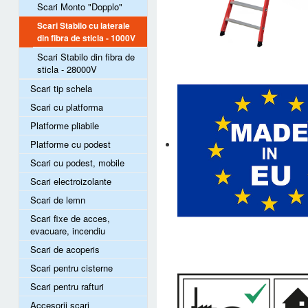
Scari Monto "Dopplo"
Scari Stabilo cu laterale
din fibra de sticla - 1000V
Scari Stabilo din fibra de
sticla - 28000V
Scari tip schela
Scari cu platforma
Platforme pliabile
Platforme cu podest
Scari cu podest, mobile
Scari electroizolante
Scari de lemn
Scari fixe de acces,
evacuare, incendiu
Scari de acoperis
Scari pentru cisterne
Scari pentru rafturi
Accesorii scari