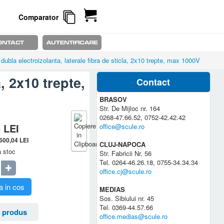
Comparator
dubla electroizolanta, laterale fibra de sticla, 2x10 trepte, max 1000V
, 2x10 trepte,
Contact
BRASOV
Str. De Mijloc nr. 164
0268-47.66.52, 0752-42.42.42
5
LEI
office@scule.ro
.500,04
LEI
CLUJ-NAPOCA
a stoc
Str. Fabricii Nr. 56
Tel. 0264-46.26.18, 0755-34.34.34
office.cj@scule.ro
 in cos
MEDIAS
Sos. Sibiului nr. 45
Tel. 0369-44.57.66
 produs
office.medias@scule.ro