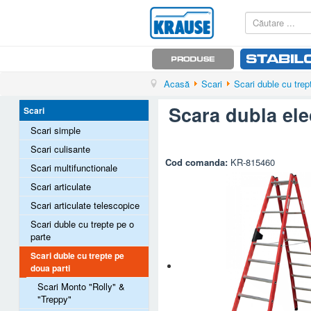
Acasă
Scari
Scari duble cu trep
Scara dubla elec
Scari
Scari simple
Scari culisante
Cod comanda:
KR-815460
Scari multifunctionale
Scari articulate
Scari articulate telescopice
Scari duble cu trepte pe o
parte
Scari duble cu trepte pe
doua parti
Scari Monto "Rolly" &
"Treppy"