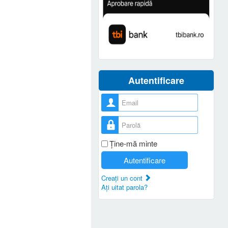
Autentificare
Nume utilizator
Parolă
Ţine-mă minte
Autentificare
Creaţi un cont
Aţi uitat parola?