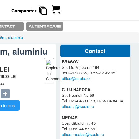
Comparator
96m, aluminiu
6m, aluminiu
Contact
BRASOV
Str. De Mijloc nr. 164
LEI
0268-47.66.52, 0752-42.42.42
19,33
LEI
office@scule.ro
toc
CLUJ-NAPOCA
Str. Fabricii Nr. 56
Tel. 0264-46.26.18, 0755-34.34.34
 in cos
office.cj@scule.ro
MEDIAS
Sos. Sibiului nr. 45
Tel. 0369-44.57.66
office.medias@scule.ro