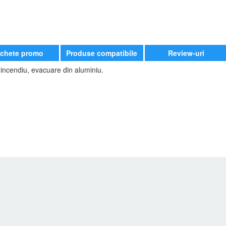
chete promo
Produse compatibile
Review-uri
 incendiu, evacuare din aluminiu.