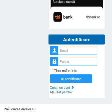
Autentificare
Nume utilizator
Parolă
Ţine-mă minte
Autentificare
Creaţi un cont
Aţi uitat parola?
Prelucrarea datelor cu