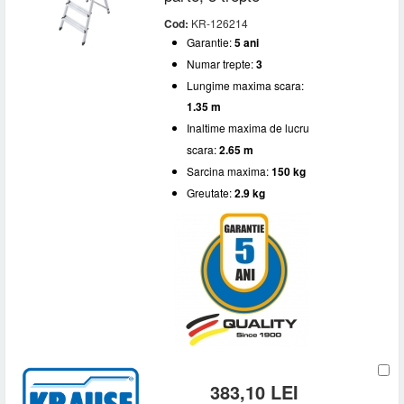
Cod:
KR-126214
Garantie:
5 ani
Numar trepte:
3
Lungime maxima scara:
1.35 m
Inaltime maxima de lucru
scara:
2.65 m
Sarcina maxima:
150 kg
Greutate:
2.9 kg
383,10 LEI