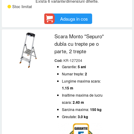
Exista 6 variante/dimensiuni diferite.
Stoc limitat
Adauga in cos
Scara Monto "Sepuro"
dubla cu trepte pe o
parte, 2 trepte
Cod:
KR-127204
Garantie:
5 ani
Numar trepte:
2
Lungime maxima scara:
1.15 m
Inaltime maxima de lucru
scara:
2.40 m
Sarcina maxima:
150 kg
Greutate:
3.0 kg