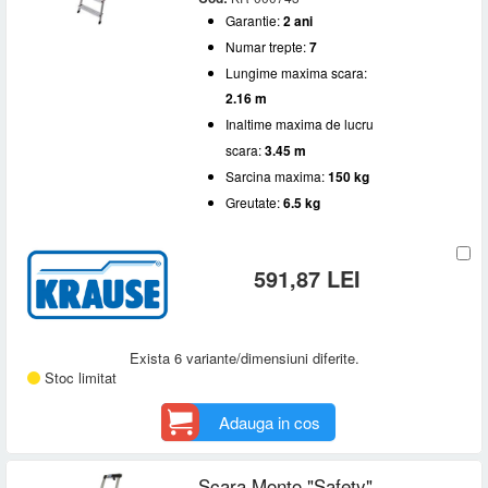
Garantie:
2 ani
Numar trepte:
7
Lungime maxima scara:
2.16 m
Inaltime maxima de lucru
scara:
3.45 m
Sarcina maxima:
150 kg
Greutate:
6.5 kg
591,87 LEI
Exista 6 variante/dimensiuni diferite.
Stoc limitat
Adauga in cos
Scara Monto "Safety"