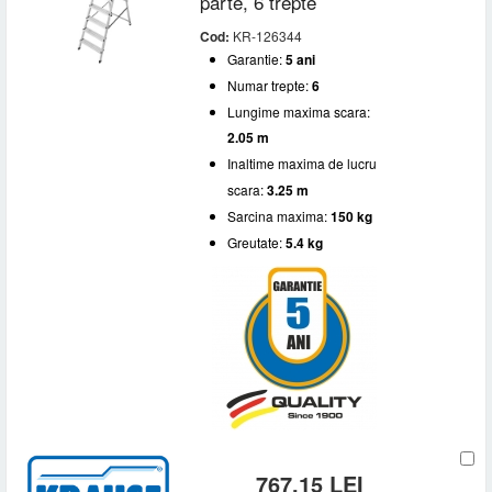
parte, 6 trepte
Cod:
KR-126344
Garantie:
5 ani
Numar trepte:
6
Lungime maxima scara:
2.05 m
Inaltime maxima de lucru
scara:
3.25 m
Sarcina maxima:
150 kg
Greutate:
5.4 kg
767,15 LEI