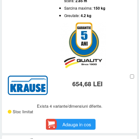
scara:
2.85 m
Sarcina maxima:
150 kg
Greutate:
4.2 kg
654,68 LEI
Exista 4 variante/dimensiuni diferite.
Stoc limitat
Adauga in cos