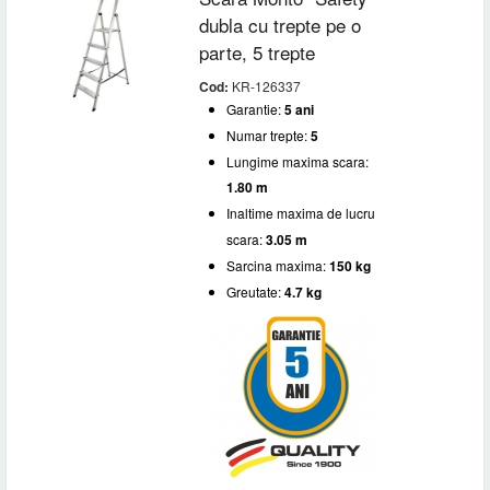
dubla cu trepte pe o
parte, 5 trepte
Cod:
KR-126337
Garantie:
5 ani
Numar trepte:
5
Lungime maxima scara:
1.80 m
Inaltime maxima de lucru
scara:
3.05 m
Sarcina maxima:
150 kg
Greutate:
4.7 kg