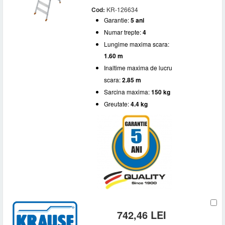
Cod:
KR-126634
Garantie:
5 ani
Numar trepte:
4
Lungime maxima scara:
1.60 m
Inaltime maxima de lucru
scara:
2.85 m
Sarcina maxima:
150 kg
Greutate:
4.4 kg
742,46 LEI