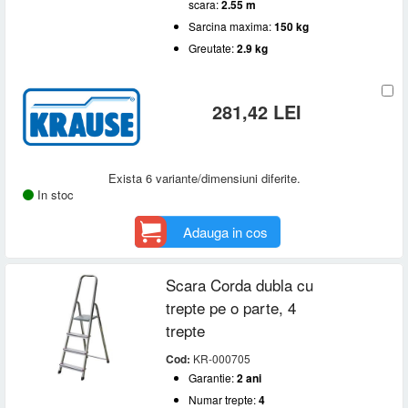
scara:
2.55 m
Sarcina maxima:
150 kg
Greutate:
2.9 kg
281,42 LEI
Exista 6 variante/dimensiuni diferite.
In stoc
Adauga in cos
Scara Corda dubla cu
trepte pe o parte, 4
trepte
Cod:
KR-000705
Garantie:
2 ani
Numar trepte:
4