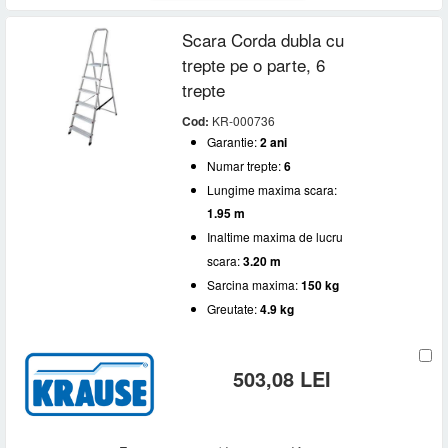
Scara Corda dubla cu
trepte pe o parte, 6
trepte
Cod:
KR-000736
Garantie:
2 ani
Numar trepte:
6
Lungime maxima scara:
1.95 m
Inaltime maxima de lucru
scara:
3.20 m
Sarcina maxima:
150 kg
Greutate:
4.9 kg
503,08 LEI