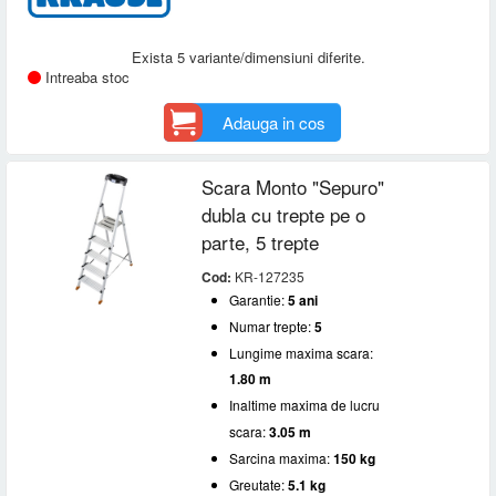
Exista 5 variante/dimensiuni diferite.
Intreaba stoc
Adauga in cos
Scara Monto "Sepuro"
dubla cu trepte pe o
parte, 5 trepte
Cod:
KR-127235
Garantie:
5 ani
Numar trepte:
5
Lungime maxima scara:
1.80 m
Inaltime maxima de lucru
scara:
3.05 m
Sarcina maxima:
150 kg
Greutate:
5.1 kg