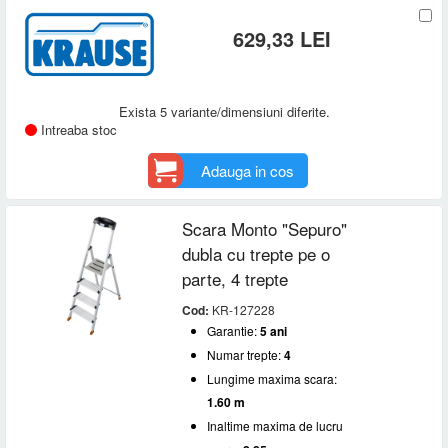
629,33 LEI
Exista 5 variante/dimensiuni diferite.
Intreaba stoc
Adauga in cos
Scara Monto "Sepuro"
dubla cu trepte pe o
parte, 4 trepte
Cod:
KR-127228
Garantie:
5 ani
Numar trepte:
4
Lungime maxima scara:
1.60 m
Inaltime maxima de lucru