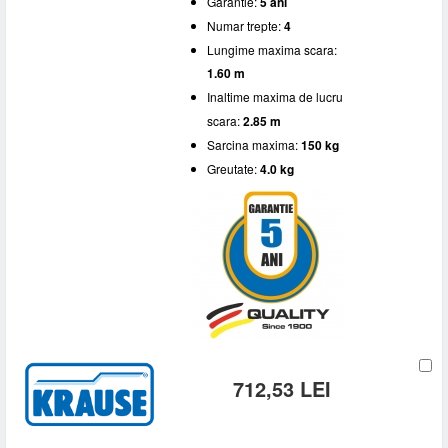
Garantie:
5 ani
Numar trepte:
4
Lungime maxima scara:
1.60 m
Inaltime maxima de lucru
scara:
2.85 m
Sarcina maxima:
150 kg
Greutate:
4.0 kg
712,53 LEI