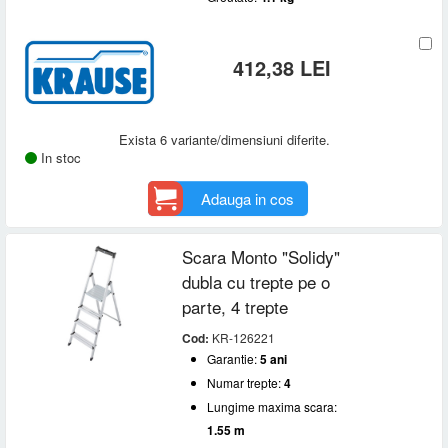
412,38 LEI
Exista 6 variante/dimensiuni diferite.
In stoc
Adauga in cos
Scara Monto "Solidy"
dubla cu trepte pe o
parte, 4 trepte
Cod:
KR-126221
Garantie:
5 ani
Numar trepte:
4
Lungime maxima scara:
1.55 m