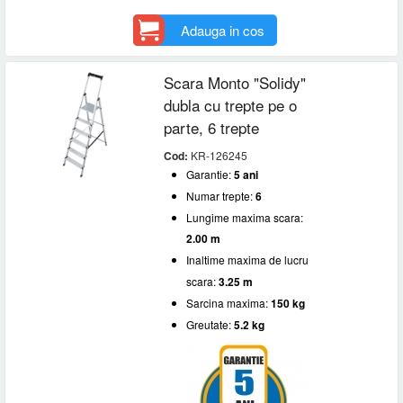
Adauga in cos
Scara Monto "Solidy"
dubla cu trepte pe o
parte, 6 trepte
Cod:
KR-126245
Garantie:
5 ani
Numar trepte:
6
Lungime maxima scara:
2.00 m
Inaltime maxima de lucru
scara:
3.25 m
Sarcina maxima:
150 kg
Greutate:
5.2 kg