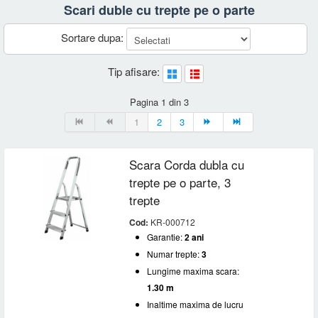
Scari duble cu trepte pe o parte
Sortare dupa:
Tip afisare:
Pagina 1 din 3
1
2
3
Scara Corda dubla cu
trepte pe o parte, 3
trepte
Cod:
KR-000712
Garantie:
2 ani
Numar trepte:
3
Lungime maxima scara:
1.30 m
Inaltime maxima de lucru