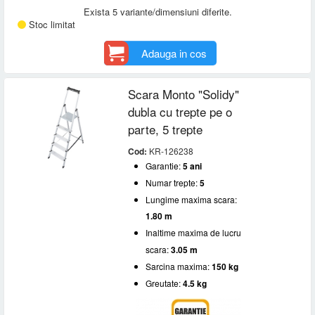
Exista 5 variante/dimensiuni diferite.
Stoc limitat
Adauga in cos
Scara Monto "Solidy"
dubla cu trepte pe o
parte, 5 trepte
Cod:
KR-126238
Garantie:
5 ani
Numar trepte:
5
Lungime maxima scara:
1.80 m
Inaltime maxima de lucru
scara:
3.05 m
Sarcina maxima:
150 kg
Greutate:
4.5 kg