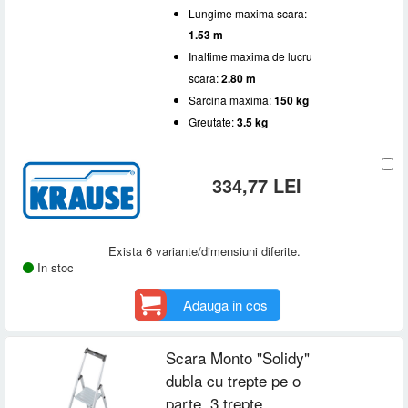
Lungime maxima scara:
1.53 m
Inaltime maxima de lucru
scara:
2.80 m
Sarcina maxima:
150 kg
Greutate:
3.5 kg
334,77 LEI
Exista 6 variante/dimensiuni diferite.
In stoc
Adauga in cos
Scara Monto "Solidy"
dubla cu trepte pe o
parte, 3 trepte