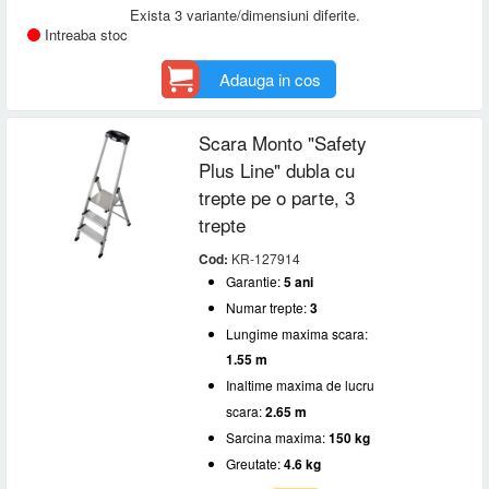
Exista 3 variante/dimensiuni diferite.
Intreaba stoc
Adauga in cos
Scara Monto "Safety
Plus Line" dubla cu
trepte pe o parte, 3
trepte
Cod:
KR-127914
Garantie:
5 ani
Numar trepte:
3
Lungime maxima scara:
1.55 m
Inaltime maxima de lucru
scara:
2.65 m
Sarcina maxima:
150 kg
Greutate:
4.6 kg