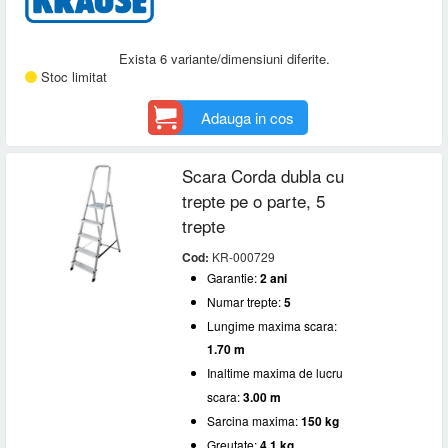
Exista 6 variante/dimensiuni diferite.
Stoc limitat
Adauga in cos
Scara Corda dubla cu
trepte pe o parte, 5
trepte
Cod:
KR-000729
Garantie:
2 ani
Numar trepte:
5
Lungime maxima scara:
1.70 m
Inaltime maxima de lucru
scara:
3.00 m
Sarcina maxima:
150 kg
Greutate:
4.1 kg