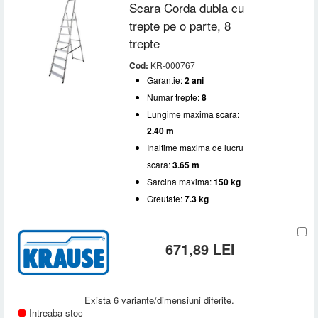
Scara Corda dubla cu
trepte pe o parte, 8
trepte
Cod:
KR-000767
Garantie:
2 ani
Numar trepte:
8
Lungime maxima scara:
2.40 m
Inaltime maxima de lucru
scara:
3.65 m
Sarcina maxima:
150 kg
Greutate:
7.3 kg
671,89 LEI
Exista 6 variante/dimensiuni diferite.
Intreaba stoc