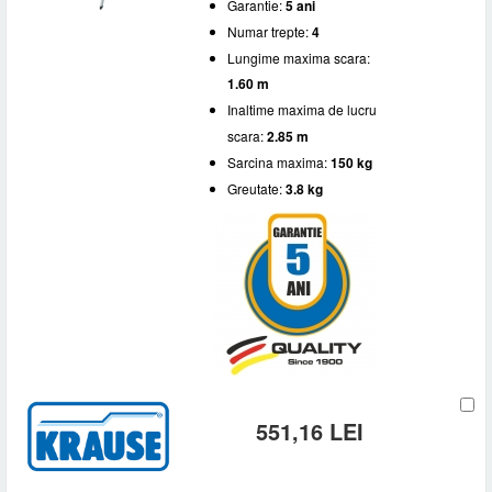
Garantie:
5 ani
Numar trepte:
4
Lungime maxima scara:
1.60 m
Inaltime maxima de lucru
scara:
2.85 m
Sarcina maxima:
150 kg
Greutate:
3.8 kg
551,16 LEI