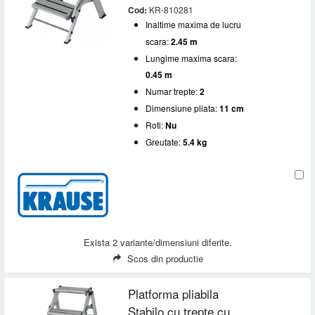
Cod:
KR-810281
Inaltime maxima de lucru
scara:
2.45 m
Lungime maxima scara:
0.45 m
Numar trepte:
2
Dimensiune pliata:
11 cm
Roti:
Nu
Greutate:
5.4 kg
Exista 2 variante/dimensiuni diferite.
Scos din productie
Platforma pliabila
Stabilo cu trepte cu