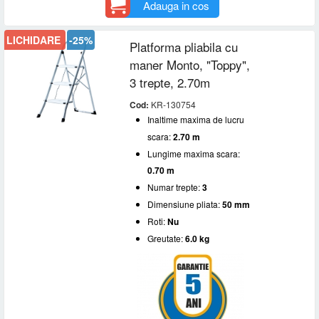
Adauga in cos
LICHIDARE
-25%
Platforma pliabila cu
maner Monto, "Toppy",
3 trepte, 2.70m
Cod:
KR-130754
Inaltime maxima de lucru
scara:
2.70 m
Lungime maxima scara:
0.70 m
Numar trepte:
3
Dimensiune pliata:
50 mm
Roti:
Nu
Greutate:
6.0 kg