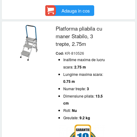
Adauga in cos
Platforma pliabila cu
maner Stabilo, 3
trepte, 2.75m
Cod:
KR-810526
Inaltime maxima de lucru
scara:
2.75 m
Lungime maxima scara:
0.75 m
Numar trepte:
3
Dimensiune pliata:
13.5
cm
Roti:
Nu
Greutate:
9.2 kg