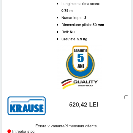
Lungime maxima scara:
0.75 m
Numar trepte:
3
Dimensiune pliata:
50 mm
Roti:
Nu
Greutate:
5.9 kg
520,42 LEI
Exista 2 variante/dimensiuni diferite.
Intreaba stoc