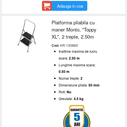
Adauga in cos
Platforma pliabila cu
maner Monto, "Toppy
XL", 2 trepte, 2.50m
Cod:
KR-130860
Inaltime maxima de lucru
scara:
2.50 m
Lungime maxima scara:
0.50 m
Numar trepte:
2
Dimensiune pliata:
50 mm
Roti:
Nu
Greutate:
4.5 kg