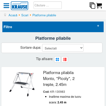
Acasă
Scari
Platforme pliabile
Filtre
Platforme pliabile
Elimina filtrele
Sortare dupa:
Disponibilitate
Tip afisare:
Lichidare
(2)
Preț
Platforma pliabila
-
Inaltime maxima de lucru scara
Monto, "Picoly", 2
2 - 3 m
(12)
trepte, 2.45m
Lungime maxima scara
3 - 4 m
(1)
Cod:
KR-130983
Sub 2 m
(12)
Numar trepte
Inaltime maxima de lucru
scara:
2.45 m
2
(4)