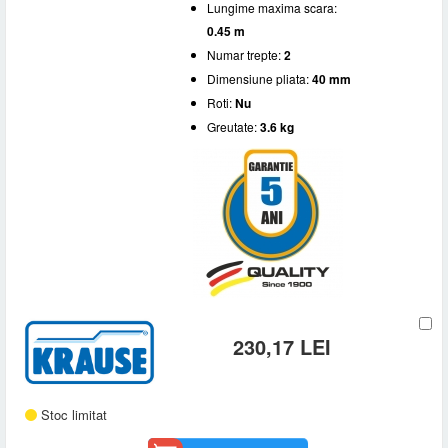
Roti
Lungime maxima scara:
3
(5)
0.45 m
4
(2)
Da
(3)
5
(1)
Numar trepte:
2
Nu
(9)
Dimensiune pliata:
40 mm
Roti:
Nu
Greutate:
3.6 kg
230,17 LEI
Stoc limitat