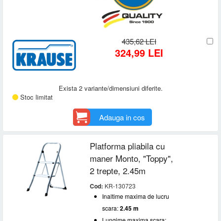
435,62 LEI
324,99 LEI
Exista 2 variante/dimensiuni diferite.
Stoc limitat
Adauga in cos
Platforma pliabila cu
maner Monto, "Toppy",
2 trepte, 2.45m
Cod:
KR-130723
Inaltime maxima de lucru
scara:
2.45 m
Lungime maxima scara: