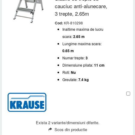
cauciuc anti-alunecare,
3 trepte, 2.65m
Cod:
KR-810298
Inaltime maxima de lucru
scara:
2.65 m
Lungime maxima scara:
0.65 m
Numar trepte:
3
Dimensiune pliata:
11 cm
Roti:
Nu
Greutate:
7.4 kg
Exista 2 variante/dimensiuni diferite.
Scos din productie