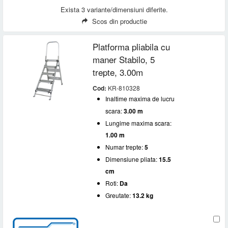
Exista 3 variante/dimensiuni diferite.
Scos din productie
Platforma pliabila cu
maner Stabilo, 5
trepte, 3.00m
Cod:
KR-810328
Inaltime maxima de lucru
scara:
3.00 m
Lungime maxima scara:
1.00 m
Numar trepte:
5
Dimensiune pliata:
15.5
cm
Roti:
Da
Greutate:
13.2 kg