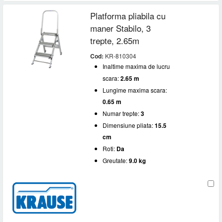
Platforma pliabila cu
maner Stabilo, 3
trepte, 2.65m
Cod:
KR-810304
Inaltime maxima de lucru
scara:
2.65 m
Lungime maxima scara:
0.65 m
Numar trepte:
3
Dimensiune pliata:
15.5
cm
Roti:
Da
Greutate:
9.0 kg