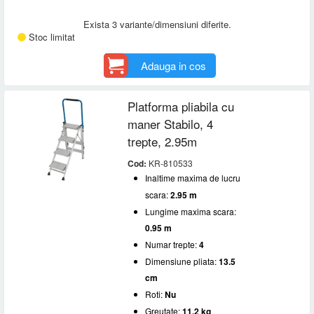
Exista 3 variante/dimensiuni diferite.
Stoc limitat
Adauga in cos
Platforma pliabila cu
maner Stabilo, 4
trepte, 2.95m
Cod:
KR-810533
Inaltime maxima de lucru
scara:
2.95 m
Lungime maxima scara:
0.95 m
Numar trepte:
4
Dimensiune pliata:
13.5
cm
Roti:
Nu
Greutate:
11.2 kg