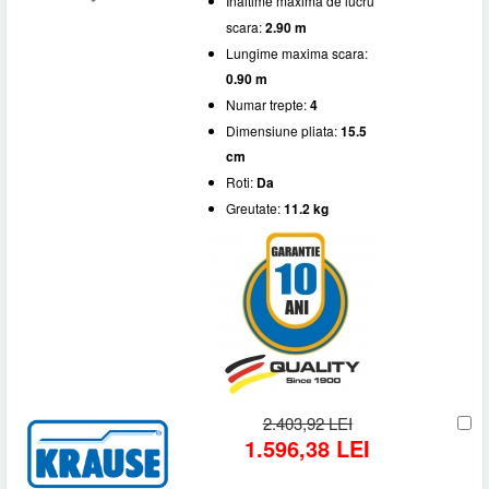
Inaltime maxima de lucru
scara:
2.90 m
Lungime maxima scara:
0.90 m
Numar trepte:
4
Dimensiune pliata:
15.5
cm
Roti:
Da
Greutate:
11.2 kg
2.403,92 LEI
1.596,38 LEI