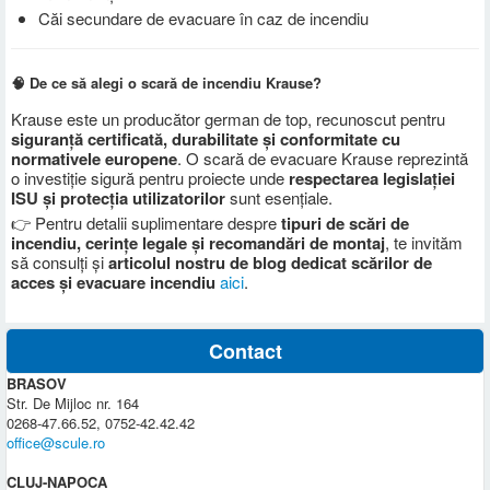
Căi secundare de evacuare în caz de incendiu
🧠 De ce să alegi o scară de incendiu Krause?
Krause este un producător german de top, recunoscut pentru
siguranță certificată, durabilitate și conformitate cu
normativele europene
. O scară de evacuare Krause reprezintă
o investiție sigură pentru proiecte unde
respectarea legislației
ISU și protecția utilizatorilor
sunt esențiale.
👉 Pentru detalii suplimentare despre
tipuri de scări de
incendiu, cerințe legale și recomandări de montaj
, te invităm
să consulți și
articolul nostru de blog dedicat scărilor de
acces și evacuare incendiu
aici
.
Contact
BRASOV
Str. De Mijloc nr. 164
0268-47.66.52, 0752-42.42.42
office@scule.ro
CLUJ-NAPOCA