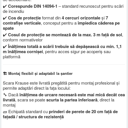
✔️
Corespunde DIN 14094-1
– standard recunoscut pentru scări
de incendiu
✔️
Cos de protecție
format din
4 cercuri orizontale
și
7
contrafișe verticale
, conceput pentru a
împiedica căderea pe
spate
✔️
Cosul de protecție se montează de la max. 3 m față de sol
,
conform normativelor
✔️
Înălțimea totală a scării trebuie să depășească cu min. 1,1
m înălțimea cornișei
, pentru acces sigur pe acoperiș sau
platformă
🏗️ Montaj flexibil și adaptabil la șantier
Scara Krause este livrată pregătită pentru montaj profesional și
permite adaptări direct la fața locului:
🔧 Dacă
înălțimea de urcare necesară este mai mică decât cea
livrată
, scara se poate
scurta la partea inferioară
, direct la
montaj
🧱 Echipată standard cu
prinderi de perete de 20 cm față de
fațadă / structura de rezistență