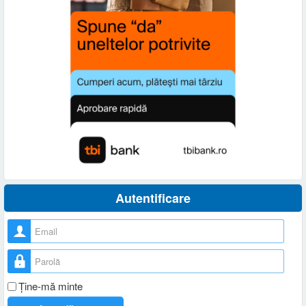
Autentificare
Nume utilizator
Parolă
Ţine-mă minte