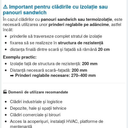
⚠️ Important pentru clădirile cu izolație sau
panouri sandwich
În cazul clădirilor cu
panouri sandwich sau termoizolație
, este
necesară utilizarea unor
prinderi reglabile pe adâncime
, astfel
încât:
prinderile să traverseze complet stratul de izolație
fixarea să se realizeze în
structura de rezistență
distanța finală dintre scară și fațadă să rămână
20 cm
Exemplu practic:
Izolație față de structura de rezistență:
200 mm
Distanță necesară scară–fațadă:
200 mm
➡️
Prinderi reglabile necesare: 270–400 mm
🏭 Domenii de utilizare recomandate
Clădiri industriale și logistice
Depozite, hale și spații tehnice
Clădiri comerciale și birouri
Acces la acoperișuri, instalații HVAC, platforme de
mentenanță