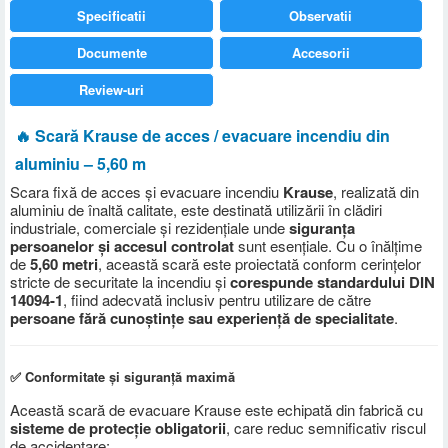
Specificatii
Observatii
Documente
Accesorii
Review-uri
🔥 Scară Krause de acces / evacuare incendiu din
aluminiu – 5,60 m
Scara fixă de acces și evacuare incendiu
Krause
, realizată din
aluminiu de înaltă calitate, este destinată utilizării în clădiri
industriale, comerciale și rezidențiale unde
siguranța
persoanelor și accesul controlat
sunt esențiale. Cu o înălțime
de
5
,60 metri
, această scară este proiectată conform cerințelor
stricte de securitate la incendiu și
corespunde standardului DIN
14094-1
, fiind adecvată inclusiv pentru utilizare de către
persoane fără cunoștințe sau experiență de specialitate
.
✅ Conformitate și siguranță maximă
Această scară de evacuare Krause este echipată din fabrică cu
sisteme de protecție obligatorii
, care reduc semnificativ riscul
de accidentare: