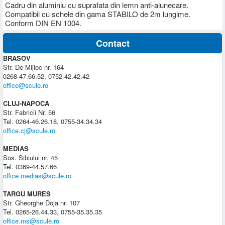
Cadru din aluminiu cu suprafata din lemn anti-alunecare.
Compatibil cu schele din gama STABILO de 2m lungime.
Conform DIN EN 1004.
Contact
BRASOV
Str. De Mijloc nr. 164
0268-47.66.52, 0752-42.42.42
office@scule.ro
CLUJ-NAPOCA
Str. Fabricii Nr. 56
Tel. 0264-46.26.18, 0755-34.34.34
office.cj@scule.ro
MEDIAS
Sos. Sibiului nr. 45
Tel. 0369-44.57.66
office.medias@scule.ro
TARGU MURES
Str. Gheorghe Doja nr. 107
Tel. 0265-26.44.33, 0755-35.35.35
office.ms@scule.ro