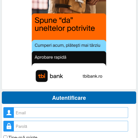
Autentificare
Nume utilizator
Parolă
Ţine-mă minte