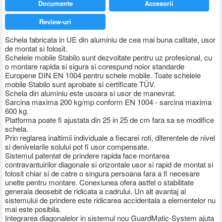
Documente
Accesorii
Review-uri
Schela fabricata in UE din aluminiu de cea mai buna calitate, usor
de montat si folosit.
Schelele mobile Stabilo sunt dezvoltate pentru uz profesional, cu
o montare rapida si sigura si corespund noior standarde
Europene DIN EN 1004 pentru schele mobile. Toate schelele
mobile Stabilo sunt aprobate si certificate TÜV.
Schela din aluminiu este usoara si usor de manevrat.
Sarcina maxima 200 kg/mp conform EN 1004 - sarcina maxima
600 kg.
Platforma poate fi ajustata din 25 in 25 de cm fara sa se modifice
schela.
Prin reglarea inaltimii individuale a fiecarei roti, diferentele de nivel
si denivelarile solului pot fi usor compensate.
Sistemul patentat de prindere rapida face montarea
contravantuirilor diagonale si orizontale usor si rapid de montat si
folosit chiar si de catre o singura persoana fara a fi necesare
unelte pentru montare. Conexiunea ofera astfel o stabilitate
generala deosebit de ridicata a cadrului. Un alt avantaj al
sistemului de prindere este ridicarea accidentala a elementelor nu
mai este posibila.
Integrarea diagonalelor in sistemul nou GuardMatic-System ajuta