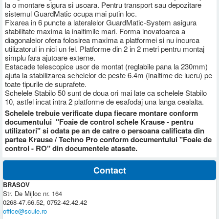
la o montare sigura si usoara. Pentru transport sau depozitare
sistemul GuardMatic ocupa mai putin loc.
Fixarea in 6 puncte a lateralelor GuardMatic-System asigura
stabilitate maxima la inaltimile mari. Forma inovatoarea a
diagonalelor ofera folosirea maxima a platformei si nu incurca
utilizatorul in nici un fel. Platforme din 2 in 2 metri pentru montaj
simplu fara ajutoare externe.
Estacade telescopice usor de montat (reglabile pana la 230mm)
ajuta la stabilizarea schelelor de peste 6.4m (inaltime de lucru) pe
toate tipurile de suprafete.
Schelele Stabilo 50 sunt de doua ori mai late ca schelele Stabilo
10, astfel incat intra 2 platforme de esafodaj una langa cealalta.
Schelele trebuie verificate dupa fiecare montare conform
documentului "Foaie de control schele Krause - pentru
utilizatori" si odata pe an de catre o persoana calificata din
partea Krause / Techno Pro conform documentului "Foaie de
control - RO" din documentele atasate.
Contact
BRASOV
Str. De Mijloc nr. 164
0268-47.66.52, 0752-42.42.42
office@scule.ro