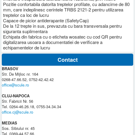
Pozitie confortabila datorita treptelor profilate, cu adancime de 80
mm, care indeplinesc cerintele TRBS 2121-2 pentru utilizarea
treptelor ca loc de lucru
Capace de picior antiderapante (SafetyCap)
De la 12 trepte in sus, prevazuta cu bara transversala pentru
siguranta suplimentara
Echipata din fabrica cu o eticheta wosatec cu cod QR pentru
digitalizarea usoara a documentatiei de verificare a
echipamentelor de lucru
Contact
BRASOV
Str. De Mijloc nr. 164
0268-47.66.52, 0752-42.42.42
office@scule.ro
CLUJ-NAPOCA
Str. Fabricii Nr. 56
Tel. 0264-46.26.18, 0755-34.34.34
office.cj@scule.ro
MEDIAS
Sos. Sibiului nr. 45
Tel. 0369-44.57.66