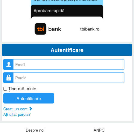
Autentificare
Nume utilizator
Parolă
Ţine-mă minte
Autentificare
Creaţi un cont
Aţi uitat parola?
Despre noi
ANPC