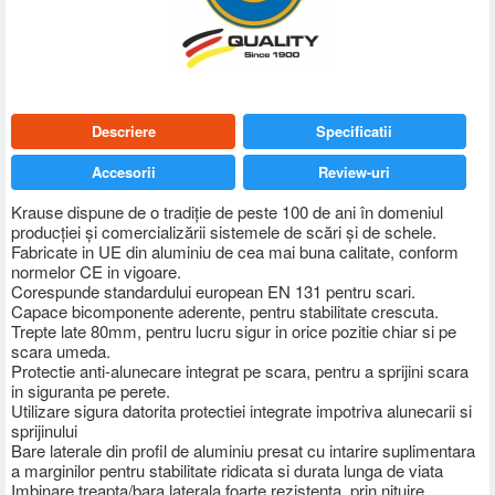
Descriere
Specificatii
Accesorii
Review-uri
Krause dispune de o tradiţie de peste 100 de ani în domeniul
producţiei şi comercializării sistemele de scări şi de schele.
Fabricate in UE din aluminiu de cea mai buna calitate, conform
normelor CE in vigoare.
Corespunde standardului european EN 131 pentru scari.
Capace bicomponente aderente, pentru stabilitate crescuta.
Trepte late 80mm, pentru lucru sigur in orice pozitie chiar si pe
scara umeda.
Protectie anti-alunecare integrat pe scara, pentru a sprijini scara
in siguranta pe perete.
Utilizare sigura datorita protectiei integrate impotriva alunecarii si
sprijinului
Bare laterale din profil de aluminiu presat cu intarire suplimentara
a marginilor pentru stabilitate ridicata si durata lunga de viata
Imbinare treapta/bara laterala foarte rezistenta, prin nituire