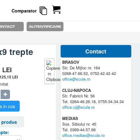
Comparator
x9 trepte
Contact
BRASOV
Str. De Mijloc nr. 164
3
LEI
0268-47.66.52, 0752-42.42.42
.125,15
LEI
office@scule.ro
mitat
CLUJ-NAPOCA
Str. Fabricii Nr. 56
Tel. 0264-46.26.18, 0755-34.34.34
 in cos
office.cj@scule.ro
MEDIAS
 produs
Sos. Sibiului nr. 45
Tel. 0369-44.57.66
pte:
office.medias@scule.ro