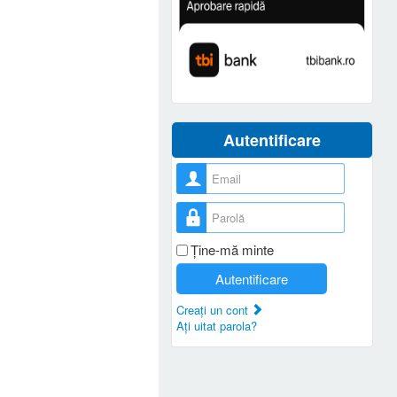
Autentificare
Nume utilizator
Parolă
Ţine-mă minte
Autentificare
Creaţi un cont
Aţi uitat parola?