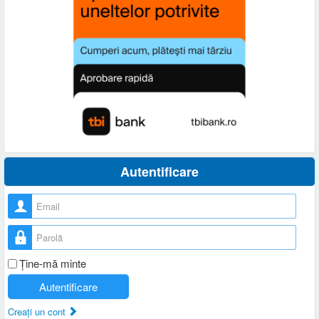
Autentificare
Nume utilizator
Parolă
Ţine-mă minte
Autentificare
Creaţi un cont