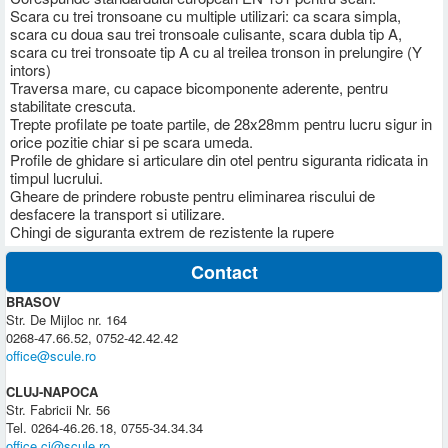
Scara cu trei tronsoane cu multiple utilizari: ca scara simpla,
scara cu doua sau trei tronsoale culisante, scara dubla tip A,
scara cu trei tronsoate tip A cu al treilea tronson in prelungire (Y
intors)
Traversa mare, cu capace bicomponente aderente, pentru
stabilitate crescuta.
Trepte profilate pe toate partile, de 28x28mm pentru lucru sigur in
orice pozitie chiar si pe scara umeda.
Profile de ghidare si articulare din otel pentru siguranta ridicata in
timpul lucrului.
Gheare de prindere robuste pentru eliminarea riscului de
desfacere la transport si utilizare.
Chingi de siguranta extrem de rezistente la rupere
Contact
BRASOV
Str. De Mijloc nr. 164
0268-47.66.52, 0752-42.42.42
office@scule.ro
CLUJ-NAPOCA
Str. Fabricii Nr. 56
Tel. 0264-46.26.18, 0755-34.34.34
office.cj@scule.ro