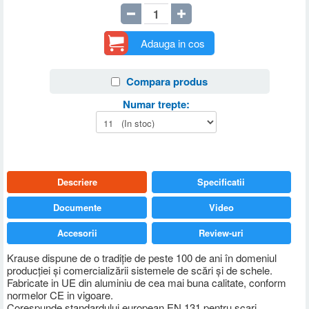
Adauga in cos
Compara produs
Numar trepte:
Descriere
Specificatii
Documente
Video
Accesorii
Review-uri
Krause dispune de o tradiţie de peste 100 de ani în domeniul
producţiei şi comercializării sistemele de scări şi de schele.
Fabricate in UE din aluminiu de cea mai buna calitate, conform
normelor CE in vigoare.
Corespunde standardului european EN 131 pentru scari.