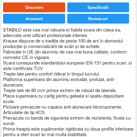
Descriere
Specificatii
Accesorii
Review-uri
STABILO este cea mai robusta si fiabila scara din clasa sa,
adecvata unei utilizari profesionale intense.
Krause dispune de o tradiţie de peste 100 de ani în domeniul
producţiei şi comercializării de scări şi de schele.
Fabricate in UE din aluminiu de cea mai buna calitate, conform
normelor CE in vigoare.
Scara corespunde standardului european EN 131 pentru scari, si
este certificata TUV
Trepte late pentru confort ridicat in timpul lucrului.
Platforma superioara din aluminiu extrudat, profulat, anti-
alunecare.
Trepte late de 80 mm prinse extrem de robust de laterale.
Placa superioara cu carlig pentru galeata si spatiu depozitare
scule.
Picioare prevazute cu capace anti-alunecare bicomponente.
Articulatie de tip 4CS.
Prevazuta cu banda de siguranta extrem de rezistenta, fixata cu
surub
Prima treapta este suplimentar rigidizata cu doua profile inferioare
pentru a oferi scari isi mai multa stabilitate.