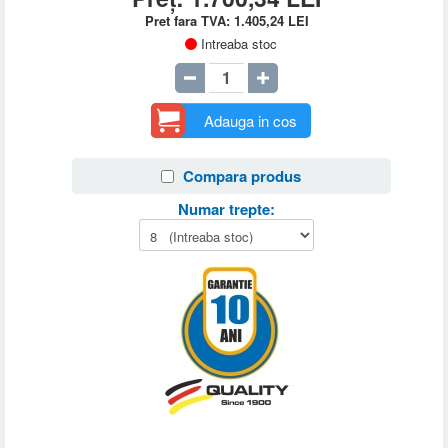
Pret fara TVA:
1.405,24
LEI
Intreaba stoc
Adauga in cos
Compara produs
Numar trepte: