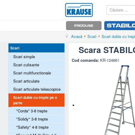
Acasă
Scari
Scari duble cu trep
Scara STABILO 
Scari
Scari simple
Cod comanda:
KR-124661
Scari culisante
Scari multifunctionale
Scari articulate
Scari articulate telescopice
Scari duble cu trepte pe o
parte
"Corda" 3-8 trepte
"Solidy" 3-8 trepte
"Safety" 4-8 trepte