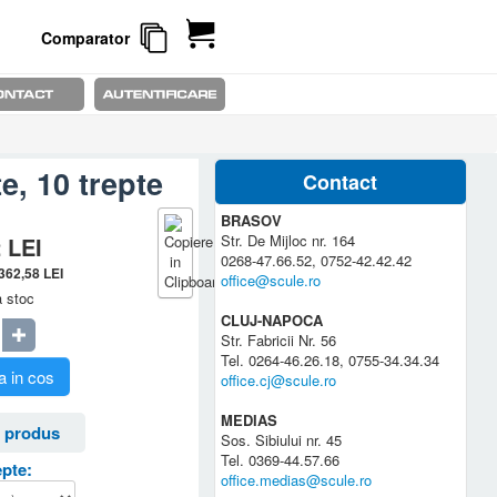
Comparator
e, 10 trepte
Contact
BRASOV
Str. De Mijloc nr. 164
2
LEI
0268-47.66.52, 0752-42.42.42
.362,58
LEI
office@scule.ro
a stoc
CLUJ-NAPOCA
Str. Fabricii Nr. 56
Tel. 0264-46.26.18, 0755-34.34.34
 in cos
office.cj@scule.ro
MEDIAS
 produs
Sos. Sibiului nr. 45
Tel. 0369-44.57.66
pte:
office.medias@scule.ro