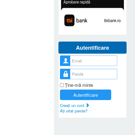
Autentificare
Nume utilizator
Parolă
Ţine-mă minte
Autentificare
Creaţi un cont
Aţi uitat parola?