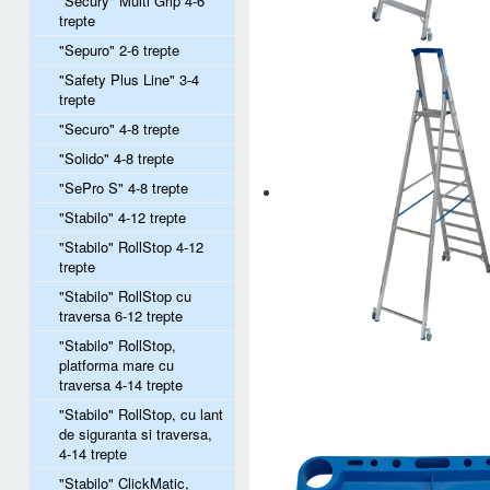
"Secury" Multi Grip 4-6
trepte
"Sepuro" 2-6 trepte
"Safety Plus Line" 3-4
trepte
"Securo" 4-8 trepte
"Solido" 4-8 trepte
"SePro S" 4-8 trepte
"Stabilo" 4-12 trepte
"Stabilo" RollStop 4-12
trepte
"Stabilo" RollStop cu
traversa 6-12 trepte
"Stabilo" RollStop,
platforma mare cu
traversa 4-14 trepte
"Stabilo" RollStop, cu lant
de siguranta si traversa,
4-14 trepte
"Stabilo" ClickMatic,