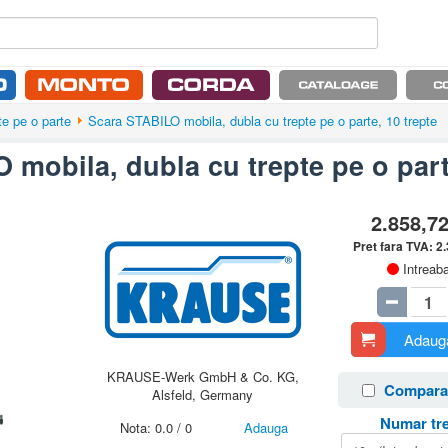
te pe o parte
Scara STABILO mobila, dubla cu trepte pe o parte, 10 trepte
mobila, dubla cu trepte pe o part
2.858,7
Pret fara TVA:
2
Intreab
Adauga
KRAUSE-Werk GmbH & Co. KG,
Compara
Alsfeld, Germany
Numar tre
Nota:
0.0
/
0
Adauga