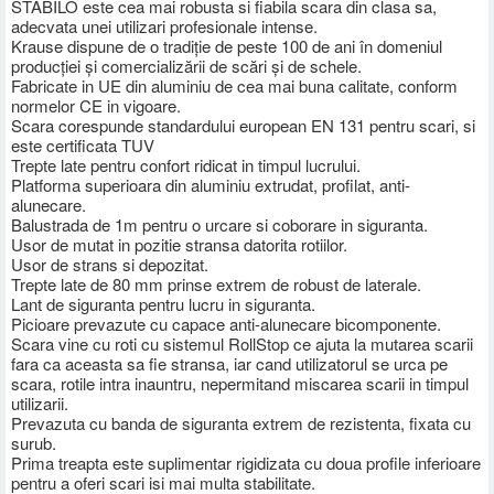
STABILO este cea mai robusta si fiabila scara din clasa sa,
adecvata unei utilizari profesionale intense.
Krause dispune de o tradiţie de peste 100 de ani în domeniul
producţiei şi comercializării de scări şi de schele.
Fabricate in UE din aluminiu de cea mai buna calitate, conform
normelor CE in vigoare.
Scara corespunde standardului european EN 131 pentru scari, si
este certificata TUV
Trepte late pentru confort ridicat in timpul lucrului.
Platforma superioara din aluminiu extrudat, profilat, anti-
alunecare.
Balustrada de 1m pentru o urcare si coborare in siguranta.
Usor de mutat in pozitie stransa datorita rotiilor.
Usor de strans si depozitat.
Trepte late de 80 mm prinse extrem de robust de laterale.
Lant de siguranta pentru lucru in siguranta.
Picioare prevazute cu capace anti-alunecare bicomponente.
Scara vine cu roti cu sistemul RollStop ce ajuta la mutarea scarii
fara ca aceasta sa fie stransa, iar cand utilizatorul se urca pe
scara, rotile intra inauntru, nepermitand miscarea scarii in timpul
utilizarii.
Prevazuta cu banda de siguranta extrem de rezistenta, fixata cu
surub.
Prima treapta este suplimentar rigidizata cu doua profile inferioare
pentru a oferi scari isi mai multa stabilitate.