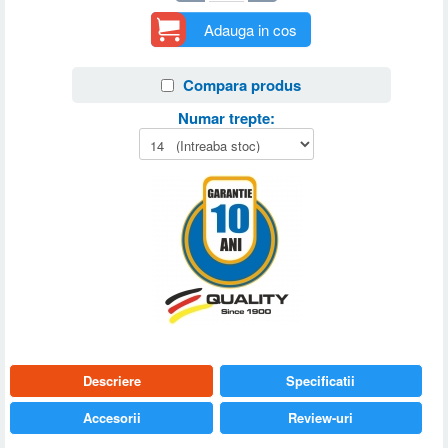
Adauga in cos
Compara produs
Numar trepte:
Descriere
Specificatii
Accesorii
Review-uri