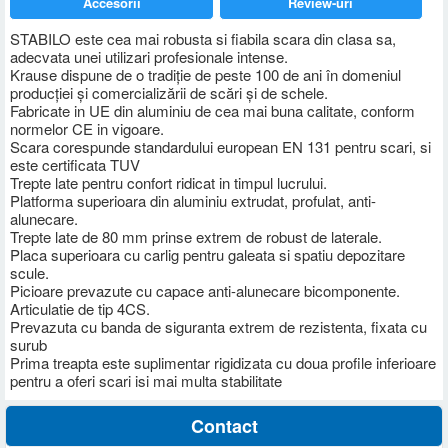
Accesorii
Review-uri
STABILO este cea mai robusta si fiabila scara din clasa sa,
adecvata unei utilizari profesionale intense.
Krause dispune de o tradiţie de peste 100 de ani în domeniul
producţiei şi comercializării de scări şi de schele.
Fabricate in UE din aluminiu de cea mai buna calitate, conform
normelor CE in vigoare.
Scara corespunde standardului european EN 131 pentru scari, si
este certificata TUV
Trepte late pentru confort ridicat in timpul lucrului.
Platforma superioara din aluminiu extrudat, profulat, anti-
alunecare.
Trepte late de 80 mm prinse extrem de robust de laterale.
Placa superioara cu carlig pentru galeata si spatiu depozitare
scule.
Picioare prevazute cu capace anti-alunecare bicomponente.
Articulatie de tip 4CS.
Prevazuta cu banda de siguranta extrem de rezistenta, fixata cu
surub
Prima treapta este suplimentar rigidizata cu doua profile inferioare
pentru a oferi scari isi mai multa stabilitate
Contact