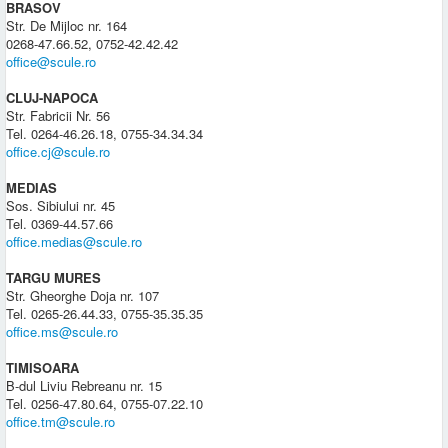
BRASOV
Str. De Mijloc nr. 164
0268-47.66.52, 0752-42.42.42
office@scule.ro
CLUJ-NAPOCA
Str. Fabricii Nr. 56
Tel. 0264-46.26.18, 0755-34.34.34
office.cj@scule.ro
MEDIAS
Sos. Sibiului nr. 45
Tel. 0369-44.57.66
office.medias@scule.ro
TARGU MURES
Str. Gheorghe Doja nr. 107
Tel. 0265-26.44.33, 0755-35.35.35
office.ms@scule.ro
TIMISOARA
B-dul Liviu Rebreanu nr. 15
Tel. 0256-47.80.64, 0755-07.22.10
office.tm@scule.ro