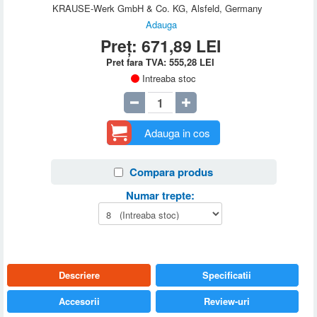
KRAUSE-Werk GmbH & Co. KG, Alsfeld, Germany
Adauga
Preț:
671,89
LEI
Pret fara TVA:
555,28
LEI
Intreaba stoc
Adauga in cos
Compara produs
Numar trepte:
Descriere
Specificatii
Accesorii
Review-uri