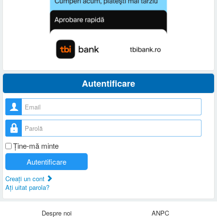
Autentificare
Nume utilizator
Parolă
Ţine-mă minte
Autentificare
Creaţi un cont
Aţi uitat parola?
Despre noi
ANPC