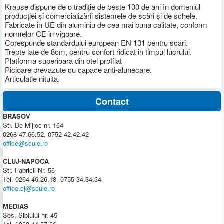
Krause dispune de o tradiţie de peste 100 de ani în domeniul
producţiei şi comercializării sistemele de scări şi de schele.
Fabricate in UE din aluminiu de cea mai buna calitate, conform
normelor CE in vigoare.
Corespunde standardului european EN 131 pentru scari.
Trepte late de 8cm, pentru confort ridicat in timpul lucrului.
Platforma superioara din otel profilat
Picioare prevazute cu capace anti-alunecare.
Articulatie nituita.
Contact
BRASOV
Str. De Mijloc nr. 164
0268-47.66.52, 0752-42.42.42
office@scule.ro
CLUJ-NAPOCA
Str. Fabricii Nr. 56
Tel. 0264-46.26.18, 0755-34.34.34
office.cj@scule.ro
MEDIAS
Sos. Sibiului nr. 45