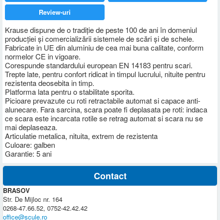
Review-uri
Krause dispune de o tradiţie de peste 100 de ani în domeniul
producţiei şi comercializării sistemele de scări şi de schele.
Fabricate in UE din aluminiu de cea mai buna calitate, conform
normelor CE in vigoare.
Corespunde standardului european EN 14183 pentru scari.
Trepte late, pentru confort ridicat in timpul lucrului, nituite pentru
rezistenta deosebita in timp.
Platforma lata pentru o stabilitate sporita.
Picioare prevazute cu roti retractabile automat si capace anti-
alunecare. Fara sarcina, scara poate fi deplasata pe roti: indaca
ce scara este incarcata rotile se retrag automat si scara nu se
mai deplaseaza.
Articulatie metalica, nituita, extrem de rezistenta
Culoare: galben
Garantie: 5 ani
Contact
BRASOV
Str. De Mijloc nr. 164
0268-47.66.52, 0752-42.42.42
office@scule.ro