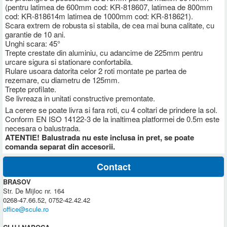
(pentru latimea de 600mm cod: KR-818607, latimea de 800mm
cod: KR-818614m latimea de 1000mm cod: KR-818621).
Scara extrem de robusta si stabila, de cea mai buna calitate, cu
garantie de 10 ani.
Unghi scara: 45°
Trepte crestate din aluminiu, cu adancime de 225mm pentru
urcare sigura si stationare confortabila.
Rulare usoara datorita celor 2 roti montate pe partea de
rezemare, cu diametru de 125mm.
Trepte profilate.
Se livreaza in unitati constructive premontate.
La cerere se poate livra si fara roti, cu 4 coltari de prindere la sol.
Conform EN ISO 14122-3 de la inaltimea platformei de 0.5m este
necesara o balustrada.
ATENTIE! Balustrada nu este inclusa in pret, se poate
comanda separat din accesorii.
Contact
BRASOV
Str. De Mijloc nr. 164
0268-47.66.52, 0752-42.42.42
office@scule.ro