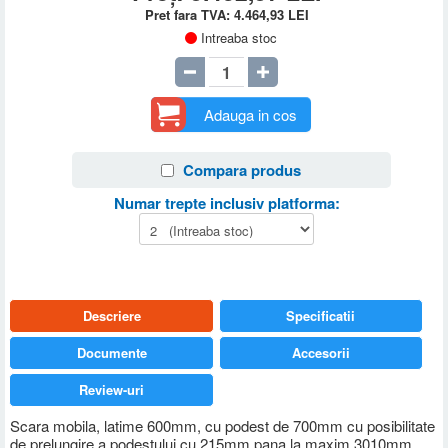
Pret fara TVA:
4.464,93
LEI
Intreaba stoc
Adauga in cos
Compara produs
Numar trepte inclusiv platforma:
Descriere
Specificatii
Documente
Accesorii
Review-uri
Scara mobila, latime 600mm, cu podest de 700mm cu posibilitate
de prelungire a podestului cu 215mm pana la maxim 3010mm