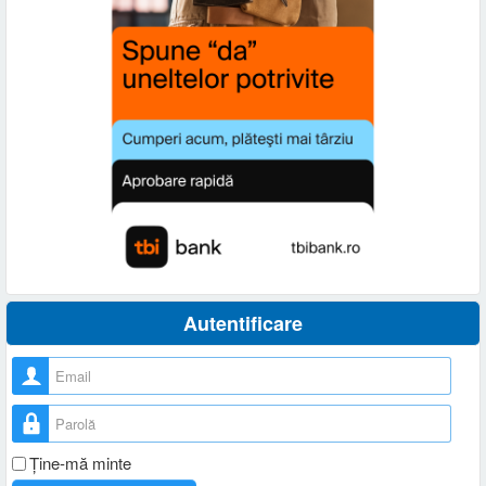
Autentificare
Nume utilizator
Parolă
Ţine-mă minte