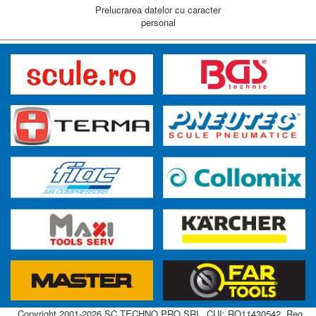
Prelucrarea datelor cu caracter
personal
Copyright 2001-2026 SC TECHNO PRO SRL, CUI: RO11430542, Reg.