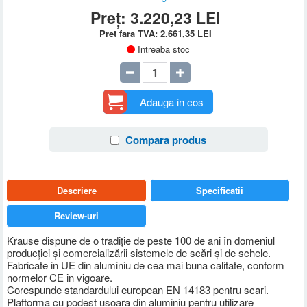
Preț:
3.220,23
LEI
Pret fara TVA:
2.661,35
LEI
Intreaba stoc
Adauga in cos
Compara produs
Descriere
Specificatii
Review-uri
Krause dispune de o tradiţie de peste 100 de ani în domeniul
producţiei şi comercializării sistemele de scări şi de schele.
Fabricate in UE din aluminiu de cea mai buna calitate, conform
normelor CE in vigoare.
Corespunde standardului european EN 14183 pentru scari.
Plaftorma cu podest usoara din aluminiu pentru utilizare