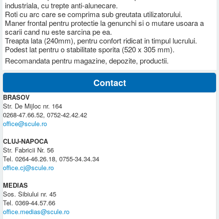
industriala, cu trepte anti-alunecare.
Roti cu arc care se comprima sub greutata utilizatorului.
Maner frontal pentru protectie la genunchi si o mutare usoara a
scarii cand nu este sarcina pe ea.
Treapta lata (240mm), pentru confort ridicat in timpul lucrului.
Podest lat pentru o stabilitate sporita (520 x 305 mm).
Recomandata pentru magazine, depozite, productii.
Contact
BRASOV
Str. De Mijloc nr. 164
0268-47.66.52, 0752-42.42.42
office@scule.ro
CLUJ-NAPOCA
Str. Fabricii Nr. 56
Tel. 0264-46.26.18, 0755-34.34.34
office.cj@scule.ro
MEDIAS
Sos. Sibiului nr. 45
Tel. 0369-44.57.66
office.medias@scule.ro