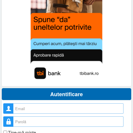
Autentificare
Nume utilizator
Parolă
Ţine-mă minte