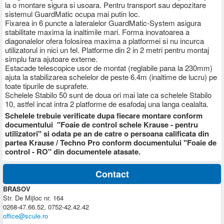
la o montare sigura si usoara. Pentru transport sau depozitare
sistemul GuardMatic ocupa mai putin loc.
Fixarea in 6 puncte a lateralelor GuardMatic-System asigura
stabilitate maxima la inaltimile mari. Forma inovatoarea a
diagonalelor ofera folosirea maxima a platformei si nu incurca
utilizatorul in nici un fel. Platforme din 2 in 2 metri pentru montaj
simplu fara ajutoare externe.
Estacade telescopice usor de montat (reglabile pana la 230mm)
ajuta la stabilizarea schelelor de peste 6.4m (inaltime de lucru) pe
toate tipurile de suprafete.
Schelele Stabilo 50 sunt de doua ori mai late ca schelele Stabilo
10, astfel incat intra 2 platforme de esafodaj una langa cealalta.
Schelele trebuie verificate dupa fiecare montare conform
documentului "Foaie de control schele Krause - pentru
utilizatori" si odata pe an de catre o persoana calificata din
partea Krause / Techno Pro conform documentului "Foaie de
control - RO" din documentele atasate.
Contact
BRASOV
Str. De Mijloc nr. 164
0268-47.66.52, 0752-42.42.42
office@scule.ro