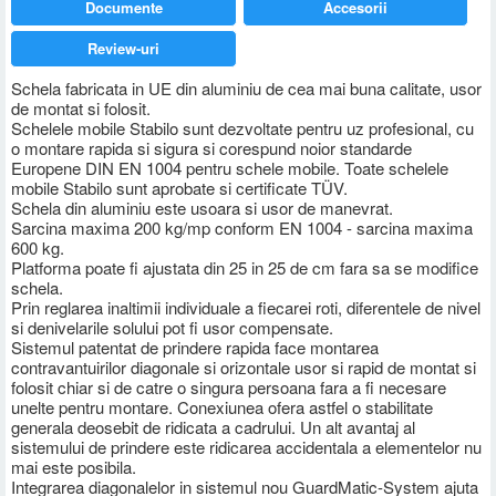
Documente
Accesorii
Review-uri
Schela fabricata in UE din aluminiu de cea mai buna calitate, usor
de montat si folosit.
Schelele mobile Stabilo sunt dezvoltate pentru uz profesional, cu
o montare rapida si sigura si corespund noior standarde
Europene DIN EN 1004 pentru schele mobile. Toate schelele
mobile Stabilo sunt aprobate si certificate TÜV.
Schela din aluminiu este usoara si usor de manevrat.
Sarcina maxima 200 kg/mp conform EN 1004 - sarcina maxima
600 kg.
Platforma poate fi ajustata din 25 in 25 de cm fara sa se modifice
schela.
Prin reglarea inaltimii individuale a fiecarei roti, diferentele de nivel
si denivelarile solului pot fi usor compensate.
Sistemul patentat de prindere rapida face montarea
contravantuirilor diagonale si orizontale usor si rapid de montat si
folosit chiar si de catre o singura persoana fara a fi necesare
unelte pentru montare. Conexiunea ofera astfel o stabilitate
generala deosebit de ridicata a cadrului. Un alt avantaj al
sistemului de prindere este ridicarea accidentala a elementelor nu
mai este posibila.
Integrarea diagonalelor in sistemul nou GuardMatic-System ajuta