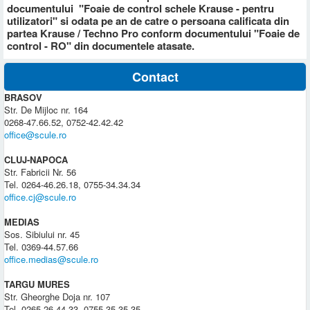
documentului "Foaie de control schele Krause - pentru
utilizatori" si odata pe an de catre o persoana calificata din
partea Krause / Techno Pro conform documentului "Foaie de
control - RO" din documentele atasate.
Contact
BRASOV
Str. De Mijloc nr. 164
0268-47.66.52, 0752-42.42.42
office@scule.ro
CLUJ-NAPOCA
Str. Fabricii Nr. 56
Tel. 0264-46.26.18, 0755-34.34.34
office.cj@scule.ro
MEDIAS
Sos. Sibiului nr. 45
Tel. 0369-44.57.66
office.medias@scule.ro
TARGU MURES
Str. Gheorghe Doja nr. 107
Tel. 0265-26.44.33, 0755-35.35.35