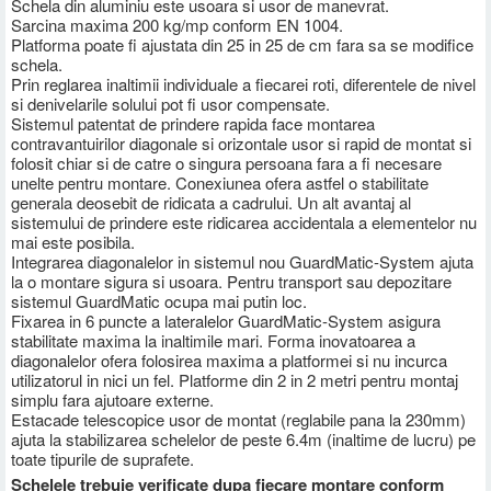
Schela din aluminiu este usoara si usor de manevrat.
Sarcina maxima 200 kg/mp conform EN 1004.
Platforma poate fi ajustata din 25 in 25 de cm fara sa se modifice
schela.
Prin reglarea inaltimii individuale a fiecarei roti, diferentele de nivel
si denivelarile solului pot fi usor compensate.
Sistemul patentat de prindere rapida face montarea
contravantuirilor diagonale si orizontale usor si rapid de montat si
folosit chiar si de catre o singura persoana fara a fi necesare
unelte pentru montare. Conexiunea ofera astfel o stabilitate
generala deosebit de ridicata a cadrului. Un alt avantaj al
sistemului de prindere este ridicarea accidentala a elementelor nu
mai este posibila.
Integrarea diagonalelor in sistemul nou GuardMatic-System ajuta
la o montare sigura si usoara. Pentru transport sau depozitare
sistemul GuardMatic ocupa mai putin loc.
Fixarea in 6 puncte a lateralelor GuardMatic-System asigura
stabilitate maxima la inaltimile mari. Forma inovatoarea a
diagonalelor ofera folosirea maxima a platformei si nu incurca
utilizatorul in nici un fel. Platforme din 2 in 2 metri pentru montaj
simplu fara ajutoare externe.
Estacade telescopice usor de montat (reglabile pana la 230mm)
ajuta la stabilizarea schelelor de peste 6.4m (inaltime de lucru) pe
toate tipurile de suprafete.
Schelele trebuie verificate dupa fiecare montare conform