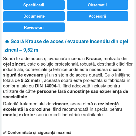
Specificatii
Observatii
Documente
Accesorii
Review-uri
🔥 Scară Krause de acces / evacuare incendiu din oțel
zincat – 9,52 m
Scara fixă de acces și evacuare incendiu
Krause
, realizată din
oțel zincat
, este o soluție profesională robustă, destinată clădirilor
industriale, comerciale și tehnice unde este necesară o
cale
sigură de evacuare
și un sistem de acces durabil. Cu o înălțime
totală de
9,52 metri
, această scară este proiectată și fabricată în
conformitate cu
DIN 14094-1
, fiind adecvată inclusiv pentru
utilizare de către
persoane fără cunoștințe sau experiență de
specialitate
.
Datorită tratamentului de
zincare
, scara oferă o
rezistență
excelentă la coroziune
, fiind recomandată în special pentru
montaj exterior
sau în medii industriale solicitante.
✅ Conformitate și siguranță maximă