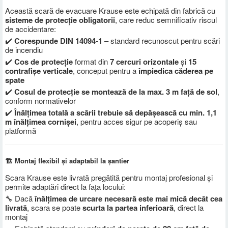
Această scară de evacuare Krause este echipată din fabrică cu
sisteme de protecție obligatorii
, care reduc semnificativ riscul
de accidentare:
✔️
Corespunde DIN 14094-1
– standard recunoscut pentru scări
de incendiu
✔️
Cos de protecție
format din
7 cercuri orizontale
și
15
contrafișe verticale
, conceput pentru a
împiedica căderea pe
spate
✔️
Cosul de protecție se montează de la max. 3 m față de sol
,
conform normativelor
✔️
Înălțimea totală a scării trebuie să depășească cu min. 1,1
m înălțimea cornișei
, pentru acces sigur pe acoperiș sau
platformă
🏗️ Montaj flexibil și adaptabil la șantier
Scara Krause este livrată pregătită pentru montaj profesional și
permite adaptări direct la fața locului:
🔧 Dacă
înălțimea de urcare necesară este mai mică decât cea
livrată
, scara se poate
scurta la partea inferioară
, direct la
montaj