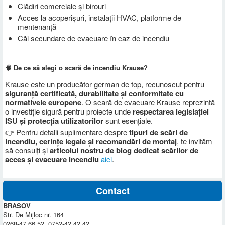
Clădiri comerciale și birouri
Acces la acoperișuri, instalații HVAC, platforme de
mentenanță
Căi secundare de evacuare în caz de incendiu
🧠 De ce să alegi o scară de incendiu Krause?
Krause este un producător german de top, recunoscut pentru
siguranță certificată, durabilitate și conformitate cu
normativele europene
. O scară de evacuare Krause reprezintă
o investiție sigură pentru proiecte unde
respectarea legislației
ISU și protecția utilizatorilor
sunt esențiale.
👉 Pentru detalii suplimentare despre
tipuri de scări de
incendiu, cerințe legale și recomandări de montaj
, te invităm
să consulți și
articolul nostru de blog dedicat scărilor de
acces și evacuare incendiu
aici
.
Contact
BRASOV
Str. De Mijloc nr. 164
0268-47.66.52, 0752-42.42.42