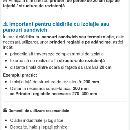
🧱 Echipată standard cu
prinderi de perete de 20 cm față de
fațadă / structura de rezistență
⚠️ Important pentru clădirile cu izolație sau
panouri sandwich
În cazul clădirilor cu
panouri sandwich sau termoizolație
, este
necesară utilizarea unor
prinderi reglabile pe adâncime
, astfel
încât:
prinderile să traverseze complet stratul de izolație
fixarea să se realizeze în
structura de rezistență
distanța finală dintre scară și fațadă să rămână
20 cm
Exemplu practic:
Izolație față de structura de rezistență:
200 mm
Distanță necesară scară–fațadă:
200 mm
➡️
Prinderi reglabile necesare: 270–400 mm
🏭 Domenii de utilizare recomandate
Clădiri industriale și logistice
Depozite, hale și spații tehnice