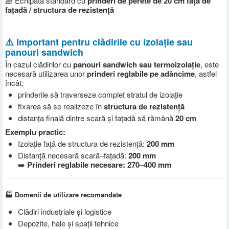
🧱 Echipată standard cu
prinderi de perete de 20 cm față de
fațadă / structura de rezistență
⚠️ Important pentru clădirile cu izolație sau
panouri sandwich
În cazul clădirilor cu
panouri sandwich sau termoizolație
, este
necesară utilizarea unor
prinderi reglabile pe adâncime
, astfel
încât:
prinderile să traverseze complet stratul de izolație
fixarea să se realizeze în
structura de rezistență
distanța finală dintre scară și fațadă să rămână
20 cm
Exemplu practic:
Izolație față de structura de rezistență:
200 mm
Distanță necesară scară–fațadă:
200 mm
➡️
Prinderi reglabile necesare: 270–400 mm
🏭 Domenii de utilizare recomandate
Clădiri industriale și logistice
Depozite, hale și spații tehnice