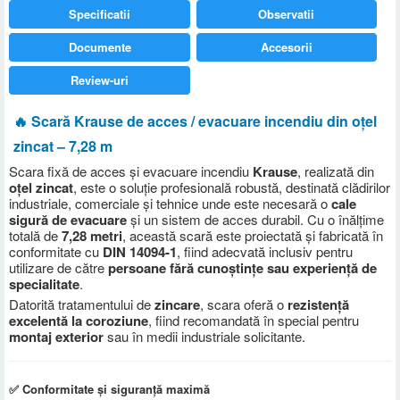
Specificatii
Observatii
Documente
Accesorii
Review-uri
🔥 Scară Krause de acces / evacuare incendiu din oțel
zincat – 7,28 m
Scara fixă de acces și evacuare incendiu
Krause
, realizată din
oțel zincat
, este o soluție profesională robustă, destinată clădirilor
industriale, comerciale și tehnice unde este necesară o
cale
sigură de evacuare
și un sistem de acces durabil. Cu o înălțime
totală de
7
,28 metri
, această scară este proiectată și fabricată în
conformitate cu
DIN 14094-1
, fiind adecvată inclusiv pentru
utilizare de către
persoane fără cunoștințe sau experiență de
specialitate
.
Datorită tratamentului de
zincare
, scara oferă o
rezistență
excelentă la coroziune
, fiind recomandată în special pentru
montaj exterior
sau în medii industriale solicitante.
✅ Conformitate și siguranță maximă