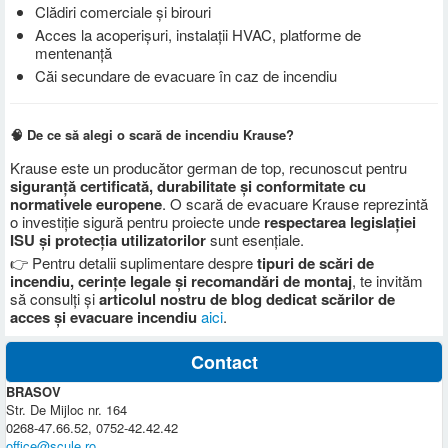
Clădiri comerciale și birouri
Acces la acoperișuri, instalații HVAC, platforme de
mentenanță
Căi secundare de evacuare în caz de incendiu
🧠 De ce să alegi o scară de incendiu Krause?
Krause este un producător german de top, recunoscut pentru
siguranță certificată, durabilitate și conformitate cu
normativele europene
. O scară de evacuare Krause reprezintă
o investiție sigură pentru proiecte unde
respectarea legislației
ISU și protecția utilizatorilor
sunt esențiale.
👉 Pentru detalii suplimentare despre
tipuri de scări de
incendiu, cerințe legale și recomandări de montaj
, te invităm
să consulți și
articolul nostru de blog dedicat scărilor de
acces și evacuare incendiu
aici
.
Contact
BRASOV
Str. De Mijloc nr. 164
0268-47.66.52, 0752-42.42.42
office@scule.ro