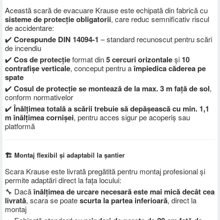
Această scară de evacuare Krause este echipată din fabrică cu
sisteme de protecție obligatorii
, care reduc semnificativ riscul
de accidentare:
✔️
Corespunde DIN 14094-1
– standard recunoscut pentru scări
de incendiu
✔️
Cos de protecție
format din
5 cercuri orizontale
și
10
contrafișe verticale
, conceput pentru a
împiedica căderea pe
spate
✔️
Cosul de protecție se montează de la max. 3 m față de sol
,
conform normativelor
✔️
Înălțimea totală a scării trebuie să depășească cu min. 1,1
m înălțimea cornișei
, pentru acces sigur pe acoperiș sau
platformă
🏗️ Montaj flexibil și adaptabil la șantier
Scara Krause este livrată pregătită pentru montaj profesional și
permite adaptări direct la fața locului:
🔧 Dacă
înălțimea de urcare necesară este mai mică decât cea
livrată
, scara se poate
scurta la partea inferioară
, direct la
montaj