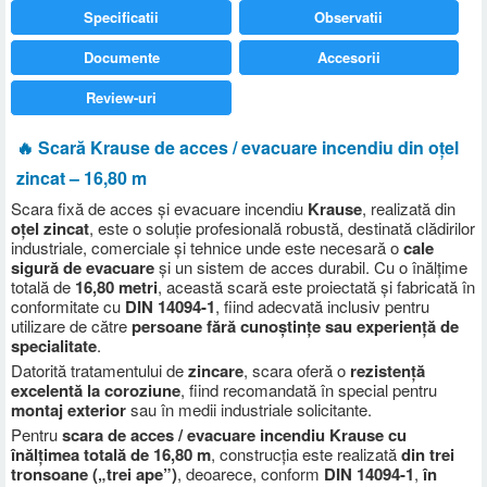
Specificatii
Observatii
Documente
Accesorii
Review-uri
🔥 Scară Krause de acces / evacuare incendiu din oțel
zincat – 16,80 m
Scara fixă de acces și evacuare incendiu
Krause
, realizată din
oțel zincat
, este o soluție profesională robustă, destinată clădirilor
industriale, comerciale și tehnice unde este necesară o
cale
sigură de evacuare
și un sistem de acces durabil. Cu o înălțime
totală de
16
,80 metri
, această scară este proiectată și fabricată în
conformitate cu
DIN 14094-1
, fiind adecvată inclusiv pentru
utilizare de către
persoane fără cunoștințe sau experiență de
specialitate
.
Datorită tratamentului de
zincare
, scara oferă o
rezistență
excelentă la coroziune
, fiind recomandată în special pentru
montaj exterior
sau în medii industriale solicitante.
Pentru
scara de acces / evacuare incendiu Krause cu
înălțimea totală de 16,80 m
, construcția este realizată
din trei
tronsoane („trei ape”)
, deoarece, conform
DIN 14094-1
,
în