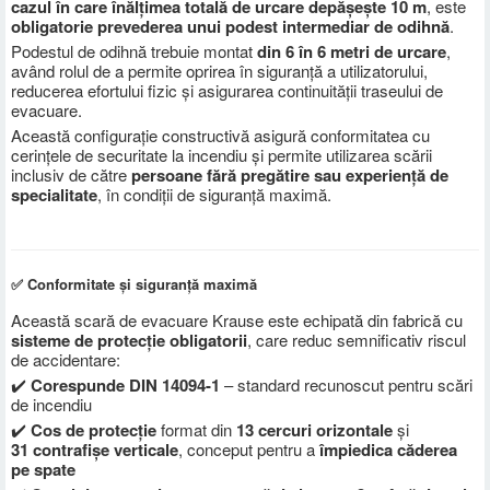
cazul în care înălțimea totală de urcare depășește 10 m
, este
obligatorie prevederea unui podest intermediar de odihnă
.
Podestul de odihnă trebuie montat
din 6 în 6 metri de urcare
,
având rolul de a permite oprirea în siguranță a utilizatorului,
reducerea efortului fizic și asigurarea continuității traseului de
evacuare.
Această configurație constructivă asigură conformitatea cu
cerințele de securitate la incendiu și permite utilizarea scării
inclusiv de către
persoane fără pregătire sau experiență de
specialitate
, în condiții de siguranță maximă.
✅ Conformitate și siguranță maximă
Această scară de evacuare Krause este echipată din fabrică cu
sisteme de protecție obligatorii
, care reduc semnificativ riscul
de accidentare:
✔️
Corespunde DIN 14094-1
– standard recunoscut pentru scări
de incendiu
✔️
Cos de protecție
format din
13
cercuri orizontale
și
31
contrafișe verticale
, conceput pentru a
împiedica căderea
pe spate