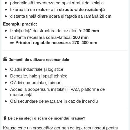
prinderile să traverseze complet stratul de izolație
fixarea să se realizeze în
structura de rezistență
distanța finală dintre scară și fațadă să rămână
20 cm
Exemplu practic:
Izolație față de structura de rezistență:
200 mm
Distanță necesară scară–fațadă:
200 mm
➡️
Prinderi reglabile necesare: 270–400 mm
🏭 Domenii de utilizare recomandate
Clădiri industriale și logistice
Depozite, hale și spații tehnice
Clădiri comerciale și birouri
Acces la acoperișuri, instalații HVAC, platforme de
mentenanță
Căi secundare de evacuare în caz de incendiu
🧠 De ce să alegi o scară de incendiu Krause?
Krause este un producător german de top, recunoscut pentru