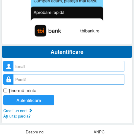
Autentificare
Nume utilizator
Parolă
Ţine-mă minte
Autentificare
Creaţi un cont
Aţi uitat parola?
Despre noi
ANPC