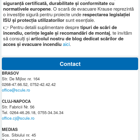
siguranță certificată, durabilitate și conformitate cu
normativele europene
. O scară de evacuare Krause reprezintă
o investiție sigură pentru proiecte unde
respectarea legislației
ISU și protecția utilizatorilor
sunt esențiale.
👉 Pentru detalii suplimentare despre
tipuri de scări de
incendiu, cerințe legale și recomandări de montaj
, te invităm
să consulți și
articolul nostru de blog dedicat scărilor de
acces și evacuare incendiu
aici
.
Contact
BRASOV
Str. De Mijloc nr. 164
0268-47.66.52, 0752-42.42.42
office@scule.ro
CLUJ-NAPOCA
Str. Fabricii Nr. 56
Tel. 0264-46.26.18, 0755-34.34.34
office.cj@scule.ro
MEDIAS
Sos. Sibiului nr. 45