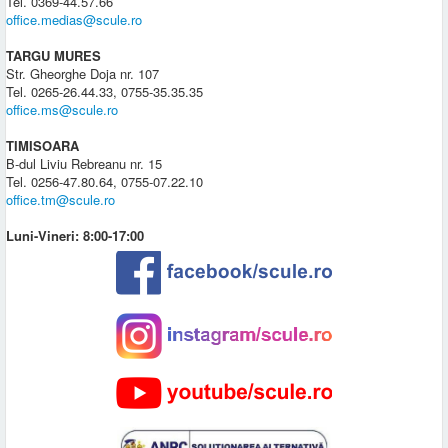
Tel. 0369-44.57.66
office.medias@scule.ro
TARGU MURES
Str. Gheorghe Doja nr. 107
Tel. 0265-26.44.33, 0755-35.35.35
office.ms@scule.ro
TIMISOARA
B-dul Liviu Rebreanu nr. 15
Tel. 0256-47.80.64, 0755-07.22.10
office.tm@scule.ro
Luni-Vineri: 8:00-17:00