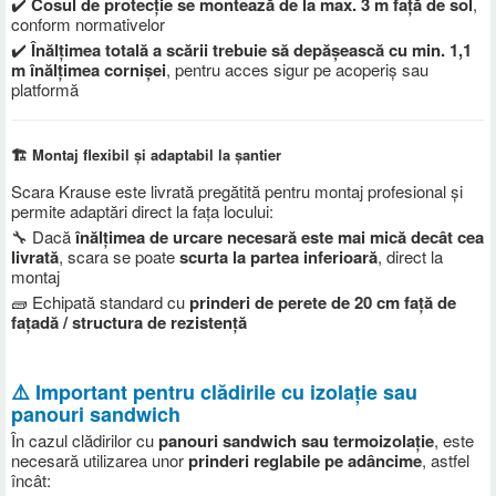
✔️
Cosul de protecție se montează de la max. 3 m față de sol
,
conform normativelor
✔️
Înălțimea totală a scării trebuie să depășească cu min. 1,1
m înălțimea cornișei
, pentru acces sigur pe acoperiș sau
platformă
🏗️ Montaj flexibil și adaptabil la șantier
Scara Krause este livrată pregătită pentru montaj profesional și
permite adaptări direct la fața locului:
🔧 Dacă
înălțimea de urcare necesară este mai mică decât cea
livrată
, scara se poate
scurta la partea inferioară
, direct la
montaj
🧱 Echipată standard cu
prinderi de perete de 20 cm față de
fațadă / structura de rezistență
⚠️ Important pentru clădirile cu izolație sau
panouri sandwich
În cazul clădirilor cu
panouri sandwich sau termoizolație
, este
necesară utilizarea unor
prinderi reglabile pe adâncime
, astfel
încât: