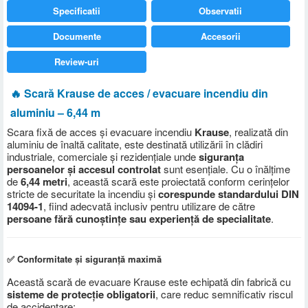
Specificatii
Observatii
Documente
Accesorii
Review-uri
🔥 Scară Krause de acces / evacuare incendiu din
aluminiu – 6,44 m
Scara fixă de acces și evacuare incendiu
Krause
, realizată din
aluminiu de înaltă calitate, este destinată utilizării în clădiri
industriale, comerciale și rezidențiale unde
siguranța
persoanelor și accesul controlat
sunt esențiale. Cu o înălțime
de
6,44 metri
, această scară este proiectată conform cerințelor
stricte de securitate la incendiu și
corespunde standardului DIN
14094-1
, fiind adecvată inclusiv pentru utilizare de către
persoane fără cunoștințe sau experiență de specialitate
.
✅ Conformitate și siguranță maximă
Această scară de evacuare Krause este echipată din fabrică cu
sisteme de protecție obligatorii
, care reduc semnificativ riscul
de accidentare: