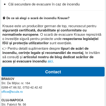
Căi secundare de evacuare în caz de incendiu
🧠 De ce să alegi o scară de incendiu Krause?
Krause este un producător german de top, recunoscut pentru
siguranță certificată, durabilitate și conformitate cu
normativele europene
. O scară de evacuare Krause reprezintă
o investiție sigură pentru proiecte unde
respectarea legislației
ISU și protecția utilizatorilor
sunt esențiale.
👉 Pentru detalii suplimentare despre
tipuri de scări de
incendiu, cerințe legale și recomandări de montaj
, te invităm
să consulți și
articolul nostru de blog dedicat scărilor de
acces și evacuare incendiu
aici
.
Contact
BRASOV
Str. De Mijloc nr. 164
0268-47.66.52, 0752-42.42.42
office@scule.ro
CLUJ-NAPOCA
Str. Fabricii Nr. 56