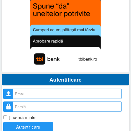
Autentificare
Nume utilizator
Parolă
Ţine-mă minte
Autentificare