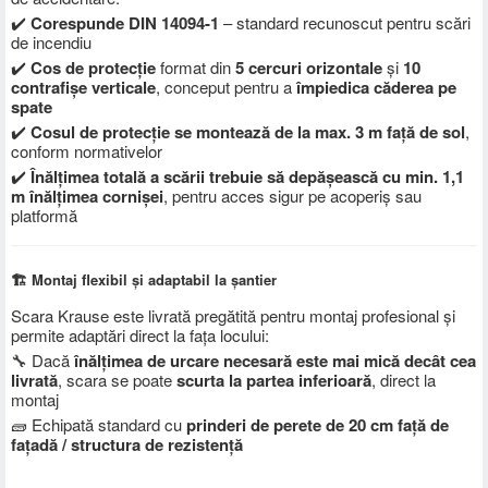
✔️
Corespunde DIN 14094-1
– standard recunoscut pentru scări
de incendiu
✔️
Cos de protecție
format din
5 cercuri orizontale
și
10
contrafișe verticale
, conceput pentru a
împiedica căderea pe
spate
✔️
Cosul de protecție se montează de la max. 3 m față de sol
,
conform normativelor
✔️
Înălțimea totală a scării trebuie să depășească cu min. 1,1
m înălțimea cornișei
, pentru acces sigur pe acoperiș sau
platformă
🏗️ Montaj flexibil și adaptabil la șantier
Scara Krause este livrată pregătită pentru montaj profesional și
permite adaptări direct la fața locului:
🔧 Dacă
înălțimea de urcare necesară este mai mică decât cea
livrată
, scara se poate
scurta la partea inferioară
, direct la
montaj
🧱 Echipată standard cu
prinderi de perete de 20 cm față de
fațadă / structura de rezistență