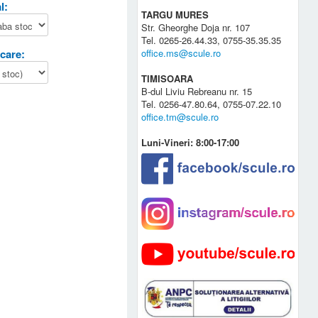
l:
TARGU MURES
Str. Gheorghe Doja nr. 107
Tel. 0265-26.44.33, 0755-35.35.35
rcare:
office.ms@scule.ro
TIMISOARA
B-dul Liviu Rebreanu nr. 15
Tel. 0256-47.80.64, 0755-07.22.10
office.tm@scule.ro
Luni-Vineri: 8:00-17:00