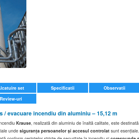
lcatuire set
Specificatii
Observatii
Review-uri
s / evacuare incendiu din aluminiu – 15,12 m
 incendiu
Krause
, realizată din aluminiu de înaltă calitate, este destinată u
nțiale unde
siguranța persoanelor și accesul controlat
sunt esențiale
ată conform cerințelor stricte de securitate la incendiu și
corespunde s