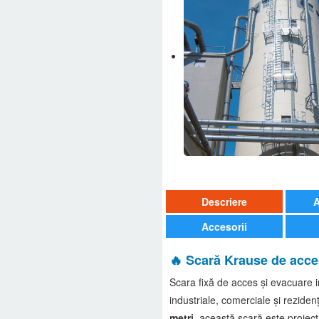
Descriere
A
Accesorii
🔥 Scară Krause de acce
Scara fixă de acces și evacuare
industriale, comerciale și rezide
metri
, această scară este proiect