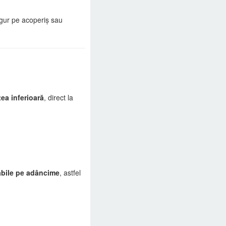
igur pe acoperiș sau
tea inferioară
, direct la
labile pe adâncime
, astfel