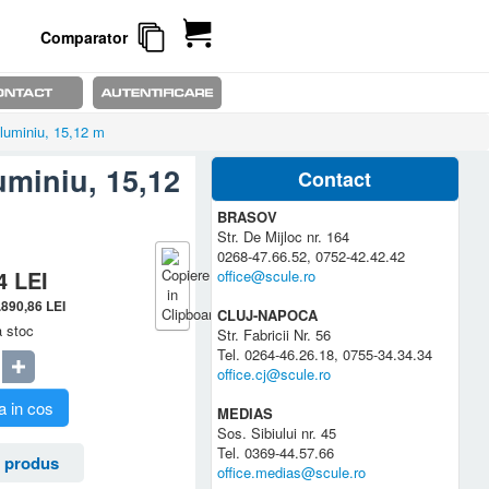
Comparator
luminiu, 15,12 m
uminiu, 15,12
Contact
BRASOV
Str. De Mijloc nr. 164
0268-47.66.52, 0752-42.42.42
94
LEI
office@scule.ro
.890,86
LEI
CLUJ-NAPOCA
a stoc
Str. Fabricii Nr. 56
Tel. 0264-46.26.18, 0755-34.34.34
office.cj@scule.ro
 in cos
MEDIAS
Sos. Sibiului nr. 45
Tel. 0369-44.57.66
 produs
office.medias@scule.ro