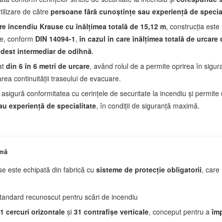
utilizare de către
persoane fără cunoștințe sau experiență de specia
re incendiu Krause cu înălțimea totală de 15,12 m
, construcția este
ce, conform
DIN 14094-1
,
în cazul în care înălțimea totală de urcar
odest intermediar de odihnă
.
at
din 6 în 6 metri de urcare
, având rolul de a permite oprirea în sigura
area continuității traseului de evacuare.
asigură conformitatea cu cerințele de securitate la incendiu și permite ut
au experiență de specialitate
, în condiții de siguranță maximă.
imă
e este echipată din fabrică cu
sisteme de protecție obligatorii
, care
tandard recunoscut pentru scări de incendiu
1 cercuri orizontale
și
31
contrafișe verticale
, conceput pentru a
îm