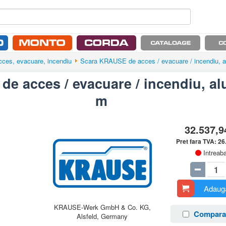
acces, evacuare, incendiu
Scara KRAUSE de acces / evacuare / incendiu, a
e acces / evacuare / incendiu, al
m
32.537,
Pret fara TVA:
26
Intreab
Adauga
KRAUSE-Werk GmbH & Co. KG,
Compara
Alsfeld, Germany