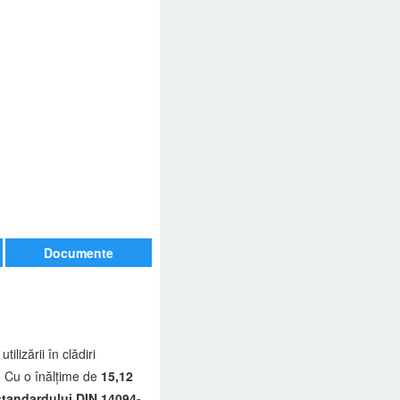
Documente
tilizării în clădiri
. Cu o înălțime de
15,
12
tandardului DIN 14094-