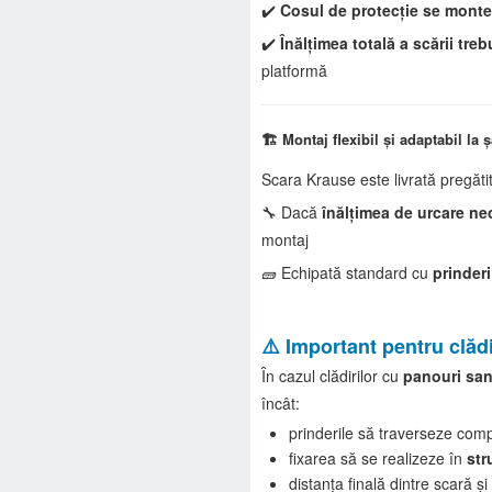
✔️
Cosul de protecție se monte
✔️
Înălțimea totală a scării tr
platformă
🏗️ Montaj flexibil și adaptabil la 
Scara Krause este livrată pregătit
🔧 Dacă
înălțimea de urcare ne
montaj
🧱 Echipată standard cu
prinderi
⚠️ Important pentru clăd
În cazul clădirilor cu
panouri san
încât:
prinderile să traverseze compl
fixarea să se realizeze în
str
distanța finală dintre scară 