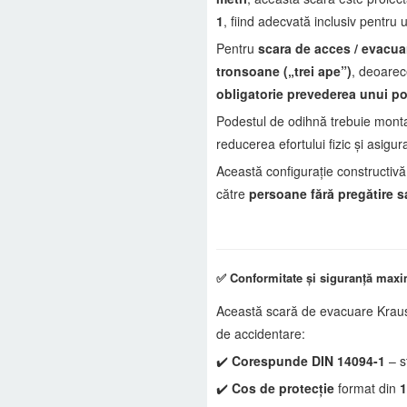
1
, fiind adecvată inclusiv pentru 
Pentru
scara de acces / evacua
tronsoane („trei ape”)
, deoare
obligatorie prevederea unui p
Podestul de odihnă trebuie mont
reducerea efortului fizic și asigur
Această configurație constructivă 
către
persoane fără pregătire s
✅ Conformitate și siguranță max
Această scară de evacuare Kraus
de accidentare:
✔️
Corespunde DIN 14094-1
– s
✔️
Cos de protecție
format din
1