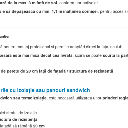
ază de la max. 3 m față de sol
, conform normativelor
ebuie să depășească cu min. 1,1 m înălțimea cornișei
, pentru acces s
șantier
ă pentru montaj profesional și permite adaptări direct la fața locului:
cesară este mai mică decât cea livrată
, scara se poate
scurta la par
 de perete de 20 cm față de fațadă / structura de rezistență
irile cu izolație sau panouri sandwich
dwich sau termoizolație
, este necesară utilizarea unor
prinderi reg
et stratul de izolație
uctura de rezistență
și fațadă să rămână
20 cm