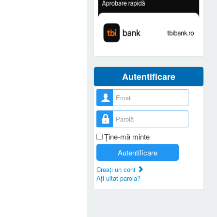
Autentificare
Nume utilizator
Parolă
Ţine-mă minte
Autentificare
Creaţi un cont
Aţi uitat parola?