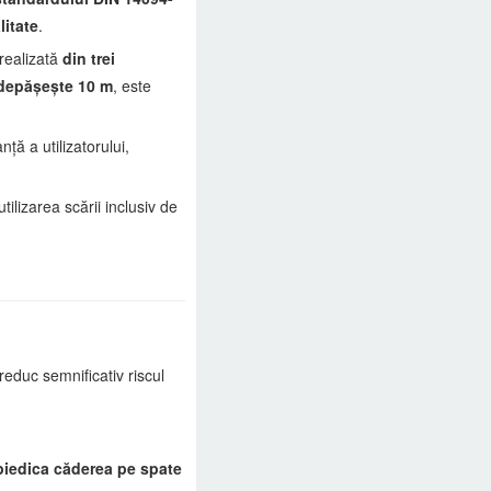
litate
.
 realizată
din trei
e depășește 10 m
, este
nță a utilizatorului,
ilizarea scării inclusiv de
 reduc semnificativ riscul
piedica căderea pe spate