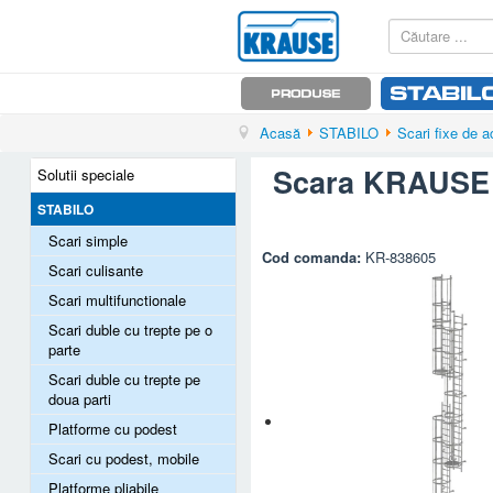
Acasă
STABILO
Scari fixe de 
Scara KRAUSE d
Solutii speciale
STABILO
Scari simple
Cod comanda:
KR-838605
Scari culisante
Scari multifunctionale
Scari duble cu trepte pe o
parte
Scari duble cu trepte pe
doua parti
Platforme cu podest
Scari cu podest, mobile
Platforme pliabile