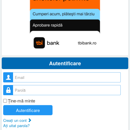
Autentificare
Nume utilizator
Parolă
Ţine-mă minte
Autentificare
Creaţi un cont
Aţi uitat parola?