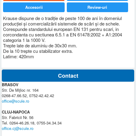
Accesorii
Review-uri
Krause dispune de o tradiţie de peste 100 de ani în domeniul
producţiei şi comercializării sistemele de scări şi de schele.
Corespunde standardului european EN 131 pentru scari, in
corcondanta cu sectiunea 6.5.1 a EN 61478:2002 + A1:2004
categoria 1 la 1000 V.
Trepte late de aluminiu de 30x30 mm.
De la 10 trepte cu stabilizator extra.
Latime: 420mm
Contact
BRASOV
Str. De Mijloc nr. 164
0268-47.66.52, 0752-42.42.42
office@scule.ro
CLUJ-NAPOCA
Str. Fabricii Nr. 56
Tel. 0264-46.26.18, 0755-34.34.34
office.cj@scule.ro