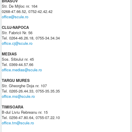
BRASOV
Str. De Mijloc nr. 164
0268-47.66.52, 0752-42.42.42
office@scule.ro
CLUJ-NAPOCA
Str. Fabricii Nr. 56
Tel. 0264-46.26.18, 0755-34.34.34
office.cj@scule.ro
MEDIAS
Sos. Sibiului nr. 45
Tel. 0369-44.57.66
office.medias@scule.ro
TARGU MURES
Str. Gheorghe Doja nr. 107
Tel. 0265-26.44.33, 0755-35.35.35
office.ms@scule.ro
TIMISOARA
B-dul Liviu Rebreanu nr. 15
Tel. 0256-47.80.64, 0755-07.22.10
office.tm@scule.ro