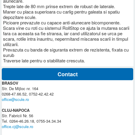
alunecare.
Trepte late de 80 mm prinse extrem de robust de laterale.
Maner cu placa superioara cu carlig pentru galeata si spatiu
depozitare scule.
Picioare prevazute cu capace anti-alunecare bicomponente.
Scara vine cu roti cu sistemul RollStop ce ajuta la mutarea scarii
fara ca aceasta sa fie stransa, iar cand utilizatorul se urca pe
scara, rotile intra inauntru, nepermitand miscarea scarii in timpul
utilizarii.
Prevazuta cu banda de siguranta extrem de rezistenta, fixata cu
surub
Traverse late pentru o stabilitate crescuta.
Contact
BRASOV
Str. De Mijloc nr. 164
0268-47.66.52, 0752-42.42.42
office@scule.ro
CLUJ-NAPOCA
Str. Fabricii Nr. 56
Tel. 0264-46.26.18, 0755-34.34.34
office.cj@scule.ro