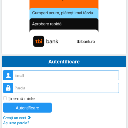
Autentificare
Nume utilizator
Parolă
Ţine-mă minte
Autentificare
Creaţi un cont
Aţi uitat parola?