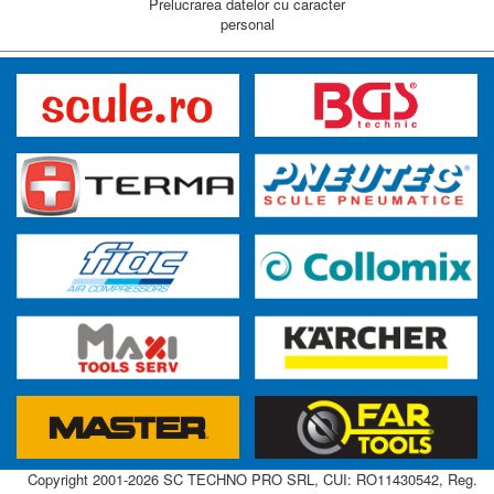
Prelucrarea datelor cu caracter
personal
Copyright 2001-2026 SC TECHNO PRO SRL, CUI: RO11430542, Reg.