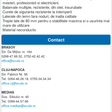
mesteri, profesionisti si electricieni.
Balamale multiple, rezistente, din otel, insurubate
Curele de siguranta rezistente la intemperii
Laterale din lemn fara noduri, de inalta calitate
Trepte late de 80 mm pentru o stabilitate maxima si o usurinta mai
mare de utilizare
Material neconductiv
Contact
BRASOV
Str. De Mijloc nr. 164
0268-47.66.52, 0752-42.42.42
office@scule.ro
CLUJ-NAPOCA
Str. Fabricii Nr. 56
Tel. 0264-46.26.18, 0755-34.34.34
office.cj@scule.ro
MEDIAS
Sos. Sibiului nr. 45
Tel. 0369-44.57.66
office.medias@scule.ro