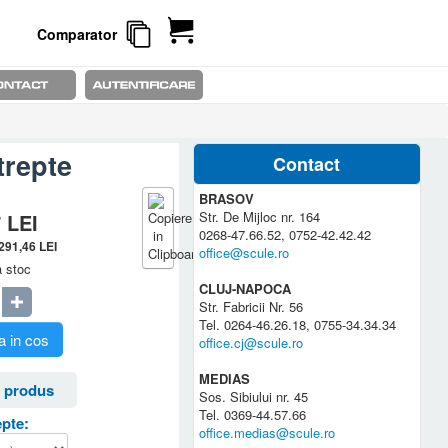
Comparator
trepte
Contact
BRASOV
Str. De Mijloc nr. 164
7
LEI
0268-47.66.52, 0752-42.42.42
.291,46
LEI
office@scule.ro
a stoc
CLUJ-NAPOCA
Str. Fabricii Nr. 56
Tel. 0264-46.26.18, 0755-34.34.34
 in cos
office.cj@scule.ro
MEDIAS
 produs
Sos. Sibiului nr. 45
Tel. 0369-44.57.66
pte:
office.medias@scule.ro