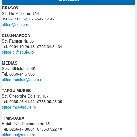
BRASOV
Str. De Mijloc nr. 164
0268-47.66.52, 0752-42.42.42
office@scule.ro
CLUJ-NAPOCA
Str. Fabricii Nr. 56
Tel. 0264-46.26.18, 0755-34.34.34
office.cj@scule.ro
MEDIAS
Sos. Sibiului nr. 45
Tel. 0369-44.57.66
office.medias@scule.ro
TARGU MURES
Str. Gheorghe Doja nr. 107
Tel. 0265-26.44.33, 0755-35.35.35
office.ms@scule.ro
TIMISOARA
B-dul Liviu Rebreanu nr. 15
Tel. 0256-47.80.64, 0755-07.22.10
office.tm@scule.ro