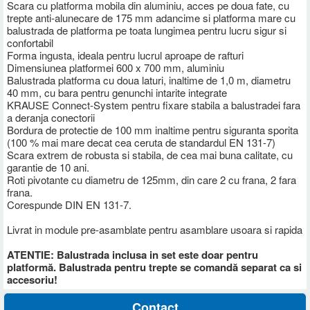
Scara cu platforma mobila din aluminiu, acces pe doua fate, cu
trepte anti-alunecare de 175 mm adancime si platforma mare cu
balustrada de platforma pe toata lungimea pentru lucru sigur si
confortabil
Forma ingusta, ideala pentru lucrul aproape de rafturi
Dimensiunea platformei 600 x 700 mm, aluminiu
Balustrada platforma cu doua laturi, inaltime de 1,0 m, diametru
40 mm, cu bara pentru genunchi intarite integrate
KRAUSE Connect-System pentru fixare stabila a balustradei fara
a deranja conectorii
Bordura de protectie de 100 mm inaltime pentru siguranta sporita
(100 % mai mare decat cea ceruta de standardul EN 131-7)
Scara extrem de robusta si stabila, de cea mai buna calitate, cu
garantie de 10 ani.
Roti pivotante cu diametru de 125mm, din care 2 cu frana, 2 fara
frana.
Corespunde DIN EN 131-7.
Livrat in module pre-asamblate pentru asamblare usoara si rapida
ATENTIE: Balustrada inclusa in set este doar pentru
platformă. Balustrada pentru trepte se comandă separat ca si
accesoriu!
Contact