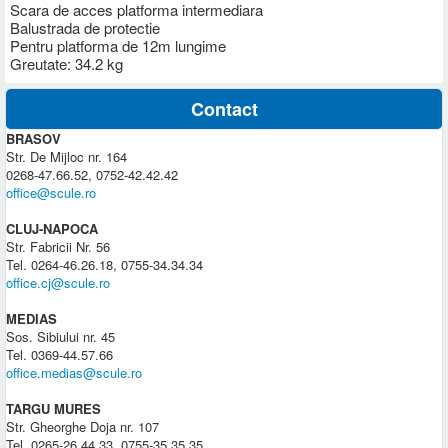
Scara de acces platforma intermediara
Balustrada de protectie
Pentru platforma de 12m lungime
Greutate: 34.2 kg
Contact
BRASOV
Str. De Mijloc nr. 164
0268-47.66.52, 0752-42.42.42
office@scule.ro
CLUJ-NAPOCA
Str. Fabricii Nr. 56
Tel. 0264-46.26.18, 0755-34.34.34
office.cj@scule.ro
MEDIAS
Sos. Sibiului nr. 45
Tel. 0369-44.57.66
office.medias@scule.ro
TARGU MURES
Str. Gheorghe Doja nr. 107
Tel. 0265-26.44.33, 0755-35.35.35