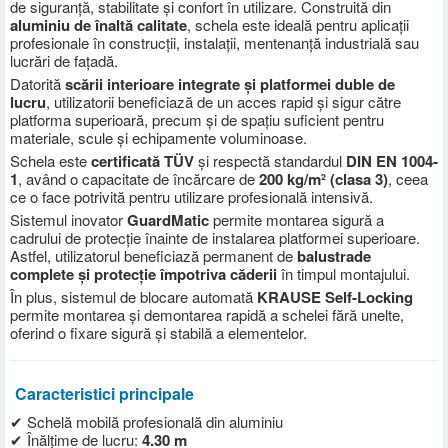
de siguranță, stabilitate și confort în utilizare. Construită din
aluminiu de înaltă calitate
, schela este ideală pentru aplicații
profesionale în construcții, instalații, mentenanță industrială sau
lucrări de fațadă.
Datorită
scării interioare integrate și platformei duble de
lucru
, utilizatorii beneficiază de un acces rapid și sigur către
platforma superioară, precum și de spațiu suficient pentru
materiale, scule și echipamente voluminoase.
Schela este
certificată TÜV
și respectă standardul
DIN EN 1004-
1
, având o capacitate de încărcare de
200 kg/m² (clasa 3)
, ceea
ce o face potrivită pentru utilizare profesională intensivă.
Sistemul inovator
GuardMatic
permite montarea sigură a
cadrului de protecție înainte de instalarea platformei superioare.
Astfel, utilizatorul beneficiază permanent de
balustrade
complete și protecție împotriva căderii
în timpul montajului.
În plus, sistemul de blocare automată
KRAUSE Self-Locking
permite montarea și demontarea rapidă a schelei fără unelte,
oferind o fixare sigură și stabilă a elementelor.
Caracteristici principale
✔ Schelă mobilă profesională din aluminiu
✔ Înălțime de lucru:
4.30 m