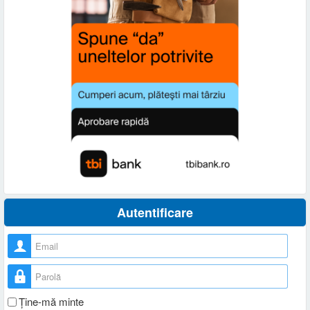
Autentificare
Nume utilizator
Parolă
Ţine-mă minte