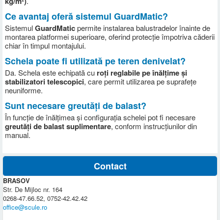
kg/m²)
.
Ce avantaj oferă sistemul GuardMatic?
Sistemul
GuardMatic
permite instalarea balustradelor înainte de
montarea platformei superioare, oferind protecție împotriva căderii
chiar în timpul montajului.
Schela poate fi utilizată pe teren denivelat?
Da. Schela este echipată cu
roți reglabile pe înălțime și
stabilizatori telescopici
, care permit utilizarea pe suprafețe
neuniforme.
Sunt necesare greutăți de balast?
În funcție de înălțimea și configurația schelei pot fi necesare
greutăți de balast suplimentare
, conform instrucțiunilor din
manual.
Contact
BRASOV
Str. De Mijloc nr. 164
0268-47.66.52, 0752-42.42.42
office@scule.ro