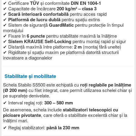
✔ Certificare
TÜV
și conformitate
DIN EN 1004-1
✔ Capacitate de încărcare
200 kg/m² – clasa 3
✔
Scară interioară confortabilă
pentru acces rapid
✔
Platformă de lucru dublă
pentru spațiu extins
✔ Sistem de siguranță
GuardMatic
pentru protecție în timpul
montajului
✔ Fixare în
6 puncte
pentru stabilitate maximă la înălțime
✔
Sistem KRAUSE Self-Locking
pentru montaj rapid și sigur
✔ Distanță maximă între platforme:
2 m
(montaj fără unelte)
✔ Rigiditate și spațiu maxim pe platformă datorită structurii
inovatoare a diagonalelor
Stabilitate și mobilitate
Schela Stabilo S5500 este echipată cu
roți reglabile pe înălțime
(Ø 200 mm)
cu filet integrat, care permit utilizarea schelei chiar și
pe suprafețe denivelate.
✔ Interval reglaj roți:
300 – 580 mm
De asemenea, schela include
stabilizatori telescopici cu
picioare pivotante
, care oferă o stabilitate excelentă chiar și la
înălțimi mari.
✔ Reglaj stabilizatori:
până la 230 mm