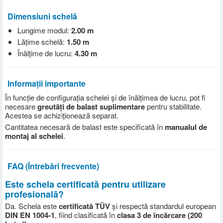
Dimensiuni schelă
Lungime modul:
2.00 m
Lățime schelă:
1.50 m
Înălțime de lucru:
4.30 m
Informații importante
În funcție de configurația schelei și de înălțimea de lucru, pot fi
necesare
greutăți de balast suplimentare
pentru stabilitate.
Acestea se achiziționează separat.
Cantitatea necesară de balast este specificată în
manualul de
montaj al schelei
.
FAQ (Întrebări frecvente)
Este schela certificată pentru utilizare
profesională?
Da. Schela este
certificată TÜV
și respectă standardul european
DIN EN 1004-1
, fiind clasificată în
clasa 3 de încărcare (200