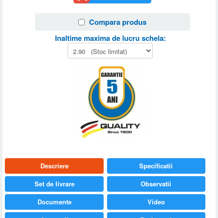
Compara produs
Inaltime maxima de lucru schela:
Descriere
Specificatii
Set de livrare
Observatii
Documente
Video