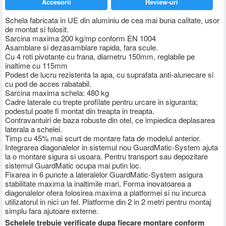
Accesorii
Review-uri
Schela fabricata in UE din aluminiu de cea mai buna calitate, usor
de montat si folosit.
Sarcina maxima 200 kg/mp conform EN 1004
Asamblare si dezasamblare rapida, fara scule.
Cu 4 roti pivotante cu frana, diametru 150mm, reglabile pe
inaltime cu 115mm
Podest de lucru rezistenta la apa, cu suprafata anti-alunecare si
cu pod de acces rabatabil.
Sarcina maxima schela: 480 kg
Cadre laterale cu trepte profilate pentru urcare in siguranta;
podestul poate fi montat din treapta in treapta.
Contravantuiri de baza robuste din otel, ce impiedica deplasarea
laterala a schelei.
Timp cu 45% mai scurt de montare fata de modelul anterior.
Integrarea diagonalelor in sistemul nou GuardMatic-System ajuta
la o montare sigura si usoara. Pentru transport sau depozitare
sistemul GuardMatic ocupa mai putin loc.
Fixarea in 6 puncte a lateralelor GuardMatic-System asigura
stabilitate maxima la inaltimile mari. Forma inovatoarea a
diagonalelor ofera folosirea maxima a platformei si nu incurca
utilizatorul in nici un fel. Platforme din 2 in 2 metri pentru montaj
simplu fara ajutoare externe.
Schelele trebuie verificate dupa fiecare montare conform