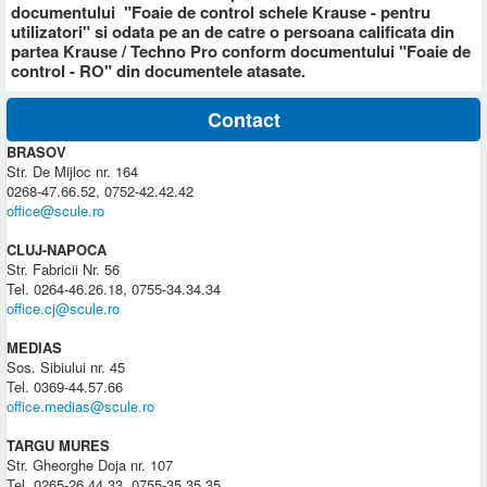
documentului "Foaie de control schele Krause - pentru
utilizatori" si odata pe an de catre o persoana calificata din
partea Krause / Techno Pro conform documentului "Foaie de
control - RO" din documentele atasate.
Contact
BRASOV
Str. De Mijloc nr. 164
0268-47.66.52, 0752-42.42.42
office@scule.ro
CLUJ-NAPOCA
Str. Fabricii Nr. 56
Tel. 0264-46.26.18, 0755-34.34.34
office.cj@scule.ro
MEDIAS
Sos. Sibiului nr. 45
Tel. 0369-44.57.66
office.medias@scule.ro
TARGU MURES
Str. Gheorghe Doja nr. 107
Tel. 0265-26.44.33, 0755-35.35.35