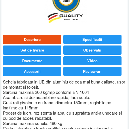
Descriere
Specificatii
Set de livrare
Observatii
Documente
Video
Accesorii
Review-uri
Schela fabricata in UE din aluminiu de cea mai buna calitate, usor
de montat si folosit.
Sarcina maxima 200 kg/mp conform EN 1004
Asamblare si dezasamblare rapida, fara scule.
Cu 4 roti pivotante cu frana, diametru 150mm, reglabile pe
inaltime cu 115mm
Podest de lucru rezistenta la apa, cu suprafata anti-alunecare si
cu pod de acces rabatabil.
Sarcina maxima schela: 480 kg
Cadre laterale cu trepte profilate pentru urcare in siguranta;