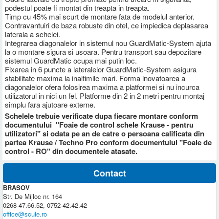
podestul poate fi montat din treapta in treapta.
Timp cu 45% mai scurt de montare fata de modelul anterior.
Contravantuiri de baza robuste din otel, ce impiedica deplasarea
laterala a schelei.
Integrarea diagonalelor in sistemul nou GuardMatic-System ajuta
la o montare sigura si usoara. Pentru transport sau depozitare
sistemul GuardMatic ocupa mai putin loc.
Fixarea in 6 puncte a lateralelor GuardMatic-System asigura
stabilitate maxima la inaltimile mari. Forma inovatoarea a
diagonalelor ofera folosirea maxima a platformei si nu incurca
utilizatorul in nici un fel. Platforme din 2 in 2 metri pentru montaj
simplu fara ajutoare externe.
Schelele trebuie verificate dupa fiecare montare conform
documentului "Foaie de control schele Krause - pentru
utilizatori" si odata pe an de catre o persoana calificata din
partea Krause / Techno Pro conform documentului "Foaie de
control - RO" din documentele atasate.
Contact
BRASOV
Str. De Mijloc nr. 164
0268-47.66.52, 0752-42.42.42
office@scule.ro