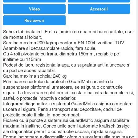
Video
Accesorii
Review-uri
Schela fabricata in UE din aluminiu de cea mai buna calitate, usor
de montat si folosit,
Sarcina maxima 200 kg/mp conform EN 1004, verificat TUV.
Asamblare si dezasamblare rapida, fara scule.
Cu 4 roti pivotante cu frana, diametru 150mm, reglabile pe
inaltime cu 115mm
Podest de lucru rezistenta la apa, cu suprafata anti-alunecare si
cu pod de acces rabatabil.
Sarcina maxima schela: 240 kg
Prin fixarea cadrului de protectie GuardMatic inainte de
suspendarea platformei urmatoare, se asigura o constructie
sigura. La traversarea platformei, exista o balustrada completa si,
astfel, o protectie impotriva caderilor.
Integrarea diagonalilor in sistemul GuardMatic asigura o montare
usoara si sigura. Pentru transport sau depozitare, cadrul de
protectie poate fi pliat in mod compact.
Fixarea cu 6 puncte a sistemului GuardMatic asigura stabilitate
maxima in inaltime. Conexiunile semi-automate kraftschlüssige
ale diagonalilor permit o constructie usoara, rapida si sigura.
Forma inovatoare a diagonalilor ofera o suprafata utila maxima pe