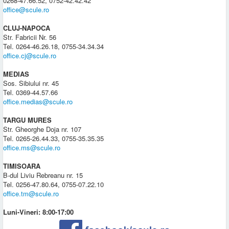
0268-47.66.52, 0752-42.42.42
office@scule.ro
CLUJ-NAPOCA
Str. Fabricii Nr. 56
Tel. 0264-46.26.18, 0755-34.34.34
office.cj@scule.ro
MEDIAS
Sos. Sibiului nr. 45
Tel. 0369-44.57.66
office.medias@scule.ro
TARGU MURES
Str. Gheorghe Doja nr. 107
Tel. 0265-26.44.33, 0755-35.35.35
office.ms@scule.ro
TIMISOARA
B-dul Liviu Rebreanu nr. 15
Tel. 0256-47.80.64, 0755-07.22.10
office.tm@scule.ro
Luni-Vineri: 8:00-17:00