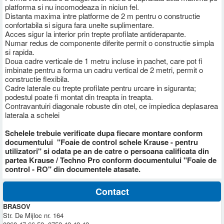
platforma si nu incomodeaza in niciun fel.
Distanta maxima intre platforme de 2 m pentru o constructie
confortabila si sigura fara unelte suplimentare.
Acces sigur la interior prin trepte profilate antiderapante.
Numar redus de componente diferite permit o constructie simpla
si rapida.
Doua cadre verticale de 1 metru incluse in pachet, care pot fi
imbinate pentru a forma un cadru vertical de 2 metri, permit o
constructie flexibila.
Cadre laterale cu trepte profilate pentru urcare in siguranta;
podestul poate fi montat din treapta in treapta.
Contravantuiri diagonale robuste din otel, ce impiedica deplasarea
laterala a schelei
Schelele trebuie verificate dupa fiecare montare conform
documentului "Foaie de control schele Krause - pentru
utilizatori" si odata pe an de catre o persoana calificata din
partea Krause / Techno Pro conform documentului "Foaie de
control - RO" din documentele atasate.
Contact
BRASOV
Str. De Mijloc nr. 164