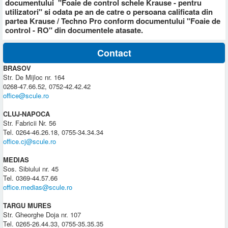
documentului "Foaie de control schele Krause - pentru
utilizatori" si odata pe an de catre o persoana calificata din
partea Krause / Techno Pro conform documentului "Foaie de
control - RO" din documentele atasate.
Contact
BRASOV
Str. De Mijloc nr. 164
0268-47.66.52, 0752-42.42.42
office@scule.ro
CLUJ-NAPOCA
Str. Fabricii Nr. 56
Tel. 0264-46.26.18, 0755-34.34.34
office.cj@scule.ro
MEDIAS
Sos. Sibiului nr. 45
Tel. 0369-44.57.66
office.medias@scule.ro
TARGU MURES
Str. Gheorghe Doja nr. 107
Tel. 0265-26.44.33, 0755-35.35.35