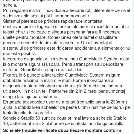
schela.
Prin reglarea inaltimii individuale a fiecarei roti, diferentele de nivel
si denivelarile solului pot fi usor compensate.
Sistemul patentat de prindere rapida face montarea
contravantuirilor diagonale si orizontale usor si rapid de montat si
folosit chiar si de catre o singura persoana fara a fi necesare
unelte pentru montare. Conexiunea ofera astfel o stabilitate
generala deosebit de ridicata a cadrului. Un alt avantaj al
sistemului de prindere este ridicarea accidentala a elementelor nu
mai este posibila.
Integrarea diagonalelor in sistemul nou GuardMatic-System ajuta
la o montare sigura si usoara. Pentru transport sau depozitare
sistemul GuardMatic ocupa mai putin loc.
Fixarea in 6 puncte a lateralelor GuardMatic-System asigura
stabilitate maxima la inaltimile mari. Forma inovatoarea a
diagonalelor ofera folosirea maxima a platformei si nu incurca
utilizatorul in nici un fel. Platforme din 2 in 2 metri pentru montaj
simplu fara ajutoare externe.
Estacade telescopice usor de montat (reglabile pana la 230mm)
ajuta la stabilizarea schelelor de peste 6.4m (inaltime de lucru) pe
toate tipurile de suprafete.
Schelele Stabilo 50 sunt de doua ori mai late ca schelele Stabilo
10, astfel incat intra 2 platforme de esafodaj una langa cealalta.
Schelele trebuie verificate dupa fiecare montare conform