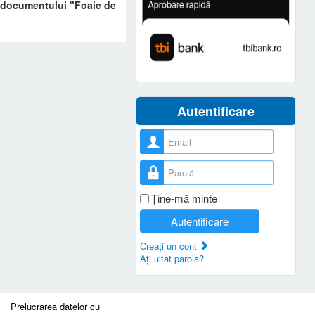
rm documentului "Foaie de
Autentificare
Nume utilizator
Parolă
Ţine-mă minte
Autentificare
Creaţi un cont
Aţi uitat parola?
Prelucrarea datelor cu