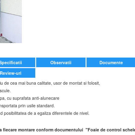
Specificatii
Observatii
Documente
Review-uri
u de cea mai buna calitate, usor de montat si folosit,
scule.
apa, cu suprafata anti-alunecare
sportata prin usile standard.
d posibilitatea de a egaliza diferentele de nivel.
upa fiecare montare conform documentului "Foaie de control schel