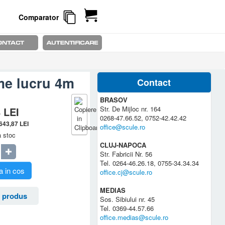
Comparator
ime lucru 4m
Contact
BRASOV
Str. De Mijloc nr. 164
8
LEI
0268-47.66.52, 0752-42.42.42
.643,87
LEI
office@scule.ro
a stoc
CLUJ-NAPOCA
Str. Fabricii Nr. 56
Tel. 0264-46.26.18, 0755-34.34.34
 in cos
office.cj@scule.ro
MEDIAS
 produs
Sos. Sibiului nr. 45
Tel. 0369-44.57.66
office.medias@scule.ro