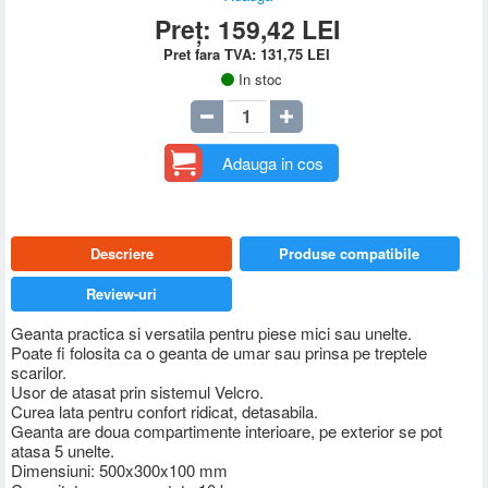
Preț:
159,42
LEI
Pret fara TVA:
131,75
LEI
In stoc
Adauga in cos
Descriere
Produse compatibile
Review-uri
Geanta practica si versatila pentru piese mici sau unelte.
Poate fi folosita ca o geanta de umar sau prinsa pe treptele
scarilor.
Usor de atasat prin sistemul Velcro.
Curea lata pentru confort ridicat, detasabila.
Geanta are doua compartimente interioare, pe exterior se pot
atasa 5 unelte.
Dimensiuni: 500x300x100 mm