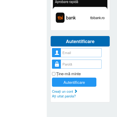
Autentificare
Nume utilizator
Parolă
Ţine-mă minte
Autentificare
Creaţi un cont
Aţi uitat parola?