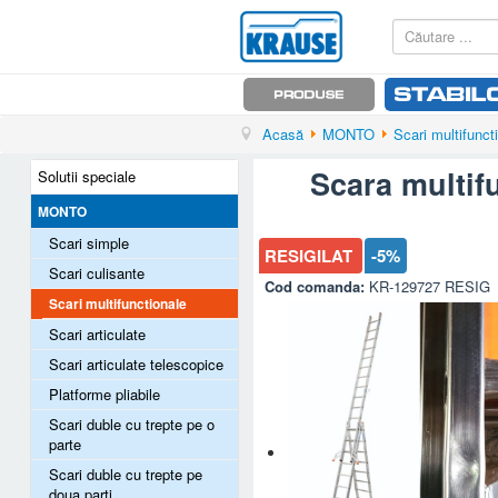
Acasă
MONTO
Scari multifunct
Scara multif
Solutii speciale
MONTO
Scari simple
RESIGILAT
-5%
Scari culisante
Cod comanda:
KR-129727 RESIG
Scari multifunctionale
Scari articulate
Scari articulate telescopice
Platforme pliabile
Scari duble cu trepte pe o
parte
Scari duble cu trepte pe
doua parti