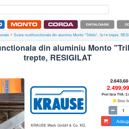
ionale
Scara multifunctionala din aluminiu Monto "Tribilo", 3x14 trepte, RE
unctionala din aluminiu Monto "Tri
trepte, RESIGILAT
2.643,68
2.499,9
Pret fara TVA:
2
Stoc li
Adauga
KRAUSE-Werk GmbH & Co. KG,