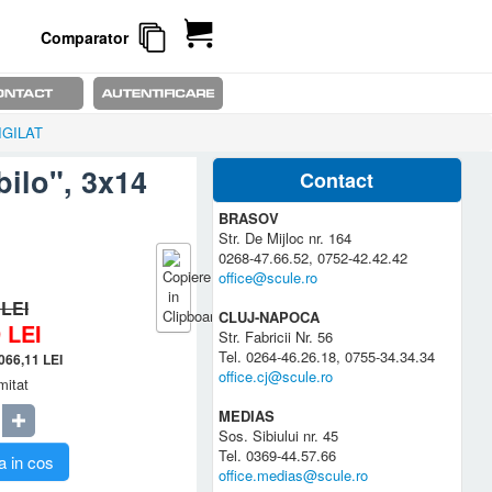
Comparator
SIGILAT
bilo", 3x14
Contact
BRASOV
Str. De Mijloc nr. 164
0268-47.66.52, 0752-42.42.42
office@scule.ro
 LEI
CLUJ-NAPOCA
9
LEI
Str. Fabricii Nr. 56
Tel. 0264-46.26.18, 0755-34.34.34
.066,11
LEI
office.cj@scule.ro
mitat
MEDIAS
Sos. Sibiului nr. 45
Tel. 0369-44.57.66
 in cos
office.medias@scule.ro