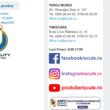
TARGU MURES
 produs
Str. Gheorghe Doja nr. 107
motiei:
Tel. 0265-26.44.33, 0755-35.35.35
1.12.2026
office.ms@scule.ro
 disponibil
TIMISOARA
B-dul Liviu Rebreanu nr. 15
Tel. 0256-47.80.64, 0755-07.22.10
office.tm@scule.ro
Luni-Vineri: 8:00-17:00