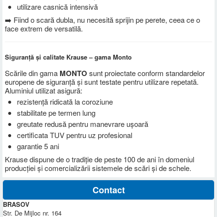
utilizare casnică intensivă
➡️ Fiind o scară dubla, nu necesită sprijin pe perete, ceea ce o
face extrem de versatilă.
Siguranță și calitate Krause – gama Monto
Scările din gama
MONTO
sunt proiectate conform standardelor
europene de siguranță și sunt testate pentru utilizare repetată.
Aluminiul utilizat asigură:
rezistență ridicată la coroziune
stabilitate pe termen lung
greutate redusă pentru manevrare ușoară
certificata TUV pentru uz profesional
garantie 5 ani
Krause dispune de o tradiţie de peste 100 de ani în domeniul
producţiei şi comercializării sistemele de scări şi de schele.
Contact
BRASOV
Str. De Mijloc nr. 164