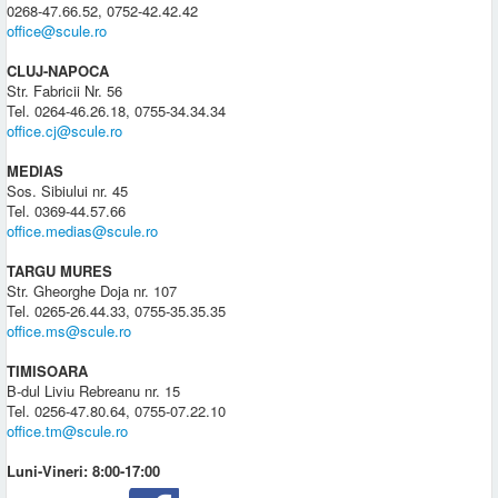
0268-47.66.52, 0752-42.42.42
office@scule.ro
CLUJ-NAPOCA
Str. Fabricii Nr. 56
Tel. 0264-46.26.18, 0755-34.34.34
office.cj@scule.ro
MEDIAS
Sos. Sibiului nr. 45
Tel. 0369-44.57.66
office.medias@scule.ro
TARGU MURES
Str. Gheorghe Doja nr. 107
Tel. 0265-26.44.33, 0755-35.35.35
office.ms@scule.ro
TIMISOARA
B-dul Liviu Rebreanu nr. 15
Tel. 0256-47.80.64, 0755-07.22.10
office.tm@scule.ro
Luni-Vineri: 8:00-17:00