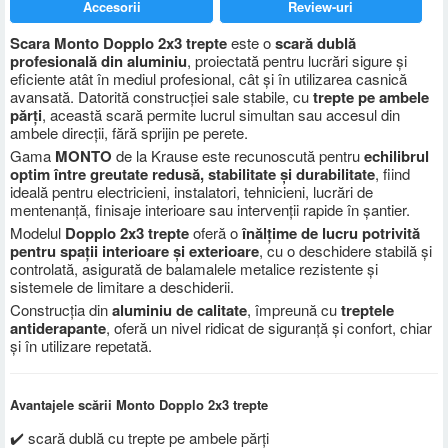
Accesorii
Review-uri
Scara Monto Dopplo 2x3 trepte
este o
scară dublă
profesională din aluminiu
, proiectată pentru lucrări sigure și
eficiente atât în mediul profesional, cât și în utilizarea casnică
avansată. Datorită construcției sale stabile, cu
trepte pe ambele
părți
, această scară permite lucrul simultan sau accesul din
ambele direcții, fără sprijin pe perete.
Gama
MONTO
de la Krause este recunoscută pentru
echilibrul
optim între greutate redusă, stabilitate și durabilitate
, fiind
ideală pentru electricieni, instalatori, tehnicieni, lucrări de
mentenanță, finisaje interioare sau intervenții rapide în șantier.
Modelul
Dopplo 2x3 trepte
oferă o
înălțime de lucru potrivită
pentru spații interioare și exterioare
, cu o deschidere stabilă și
controlată, asigurată de balamalele metalice rezistente și
sistemele de limitare a deschiderii.
Construcția din
aluminiu de calitate
, împreună cu
treptele
antiderapante
, oferă un nivel ridicat de siguranță și confort, chiar
și în utilizare repetată.
Avantajele scării Monto Dopplo 2x3 trepte
✔️ scară dublă cu trepte pe ambele părți