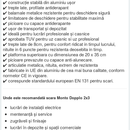
✔️ construcție stabilă din aluminiu ușor
✔️ trepte late, profilate antiderapant
✔️ balamale metalice rezistente pentru deschidere sigură
✔️ limitatoare de deschidere pentru stabilitate maximă
✔️ picioare cu capace antiderapante
✔️ ușor de transportat și depozitat
✔️ ideală pentru lucrări profesionale și casnice
✔️ aprobata TUV pentru uz casnic si uz profesional
✔️ trepte late de 8cm, pentru confort ridicat in timpul lucrului,
nituite in 6 puncte pentru rezistenta deosebita in timp.
✔️ platforma superioara cu dimensiunea de 20 x 35 cm
✔️ picioare prevazute cu capace anti-alunecare.
✔️ articulatie metalica, nituita, extrem de rezistenta
✔️ fabricate in UE din aluminiu de cea mai buna calitate, conform
normelor CE in vigoare.
✔️ corespunde standardului european EN 131 pentru scari.
Unde este recomandată scara Monto Dopplo 2x3
lucrări de instalații electrice
mentenanță și service
zugrăveli și finisaje
lucrări în depozite și spații comerciale