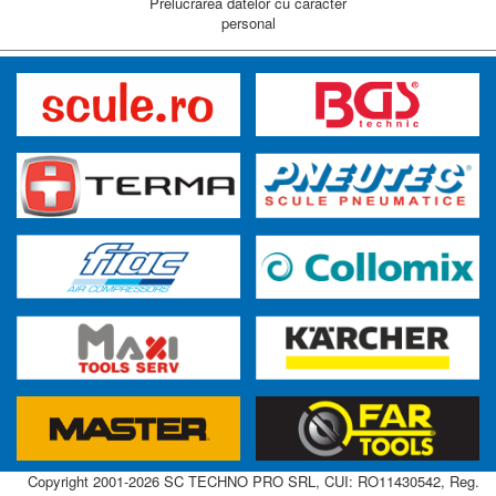
Prelucrarea datelor cu caracter
personal
Copyright 2001-2026 SC TECHNO PRO SRL, CUI: RO11430542, Reg.