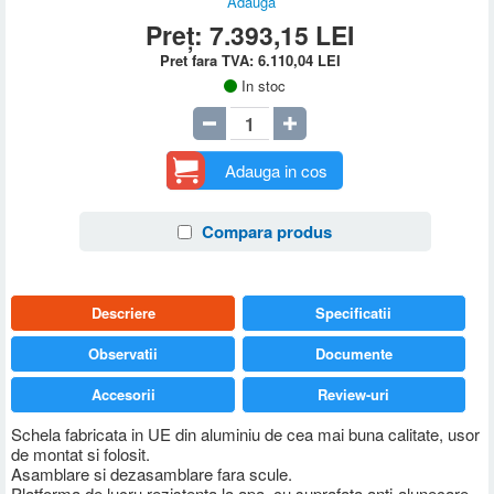
Adauga
Preț:
7.393,15
LEI
Pret fara TVA:
6.110,04
LEI
In stoc
Adauga in cos
Compara produs
Descriere
Specificatii
Observatii
Documente
Accesorii
Review-uri
Schela fabricata in UE din aluminiu de cea mai buna calitate, usor
de montat si folosit.
Asamblare si dezasamblare fara scule.
Platforma de lucru rezistenta la apa, cu suprafata anti-alunecare