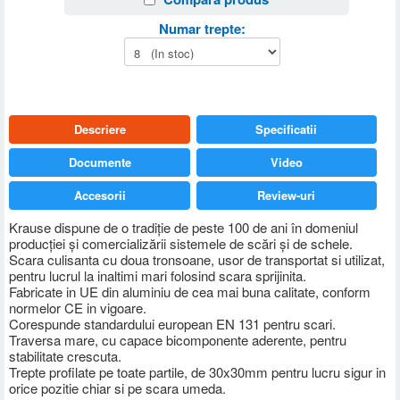
Numar trepte:
Descriere
Specificatii
Documente
Video
Accesorii
Review-uri
Krause dispune de o tradiţie de peste 100 de ani în domeniul
producţiei şi comercializării sistemele de scări şi de schele.
Scara culisanta cu doua tronsoane, usor de transportat si utilizat,
pentru lucrul la inaltimi mari folosind scara sprijinita.
Fabricate in UE din aluminiu de cea mai buna calitate, conform
normelor CE in vigoare.
Corespunde standardului european EN 131 pentru scari.
Traversa mare, cu capace bicomponente aderente, pentru
stabilitate crescuta.
Trepte profilate pe toate partile, de 30x30mm pentru lucru sigur in
orice pozitie chiar si pe scara umeda.