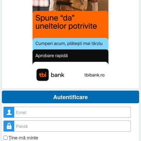
Autentificare
Nume utilizator
Parolă
Ţine-mă minte