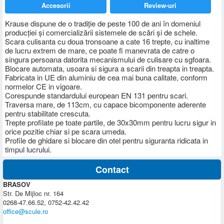
Accesorii
Review-uri
Krause dispune de o tradiţie de peste 100 de ani în domeniul
producţiei şi comercializării sistemele de scări şi de schele.
Scara culisanta cu doua tronsoane a cate 16 trepte, cu inaltime
de lucru extrem de mare, ce poate fi manevrata de catre o
singura persoana datorita mecanismului de culisare cu sgfoara.
Blocare automata, usoara si sigura a scarii din treapta in treapta.
Fabricata in UE din aluminiu de cea mai buna calitate, conform
normelor CE in vigoare.
Corespunde standardului european EN 131 pentru scari.
Traversa mare, de 113cm, cu capace bicomponente aderente
pentru stabilitate crescuta.
Trepte profilate pe toate partile, de 30x30mm pentru lucru sigur in
orice pozitie chiar si pe scara umeda.
Profile de ghidare si blocare din otel pentru siguranta ridicata in
timpul lucrului.
Contact
BRASOV
Str. De Mijloc nr. 164
0268-47.66.52, 0752-42.42.42
office@scule.ro