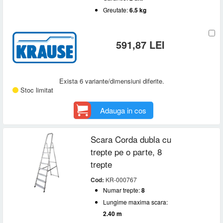
Greutate:
6.5 kg
591,87 LEI
Exista 6 variante/dimensiuni diferite.
Stoc limitat
Adauga in cos
Scara Corda dubla cu
trepte pe o parte, 8
trepte
Cod:
KR-000767
Numar trepte:
8
Lungime maxima scara:
2.40 m