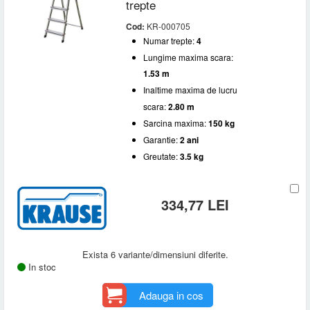
trepte
Cod:
KR-000705
Numar trepte:
4
Lungime maxima scara:
1.53 m
Inaltime maxima de lucru
scara:
2.80 m
Sarcina maxima:
150 kg
Garantie:
2 ani
Greutate:
3.5 kg
334,77 LEI
Exista 6 variante/dimensiuni diferite.
In stoc
Adauga in cos