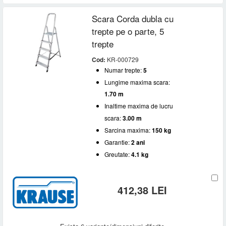
Scara Corda dubla cu
trepte pe o parte, 5
trepte
Cod:
KR-000729
Numar trepte:
5
Lungime maxima scara:
1.70 m
Inaltime maxima de lucru
scara:
3.00 m
Sarcina maxima:
150 kg
Garantie:
2 ani
Greutate:
4.1 kg
412,38 LEI