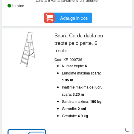
Exista 6 variante/dimensiuni diferite.
In stoc
Adauga in cos
Scara Corda dubla cu
trepte pe o parte, 6
trepte
Cod:
KR-000736
Numar trepte:
6
Lungime maxima scara:
1.95 m
Inaltime maxima de lucru
scara:
3.20 m
Sarcina maxima:
150 kg
Garantie:
2 ani
Greutate:
4.9 kg