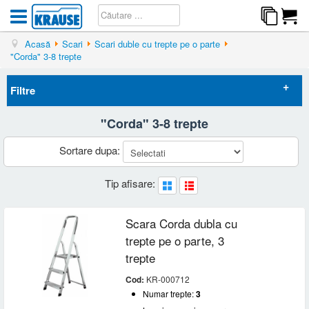
Acasă
Scari
Scari duble cu trepte pe o parte
"Corda" 3-8 trepte
Filtre
"Corda" 3-8 trepte
Elimina filtrele
Sortare dupa:
Preț
Tip afisare:
-
Brand
KRAUSE
(6)
Scara Corda dubla cu
Numar trepte
trepte pe o parte, 3
3
(1)
trepte
Lungime maxima scara
4
(1)
Cod:
KR-000712
5
(1)
Sub 2 m
(4)
Inaltime platforma
6
(1)
Numar trepte:
3
2 - 3 m
(2)
7
(1)