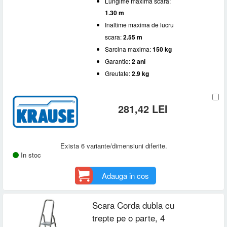
Lungime maxima scara:
Sub 1 m
(2)
8
(1)
Inaltime maxima de lucru scara
1.30 m
1 - 2 m
(4)
Inaltime maxima de lucru
2 - 3 m
(3)
Sarcina maxima
scara:
2.55 m
3 - 4 m
(4)
Sarcina maxima:
150 kg
150 kg
(6)
Garantie
Garantie:
2 ani
Greutate:
2.9 kg
2 ani
(6)
281,42 LEI
Exista 6 variante/dimensiuni diferite.
In stoc
Adauga in cos
Scara Corda dubla cu
trepte pe o parte, 4