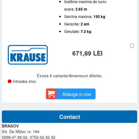
Inaltime maxima de lucru
scara:
3.65 m
Sarcina maxima:
150 kg
Garantie:
2 ani
Greutate:
7.3 kg
671,89 LEI
Exista 6 variante/dimensiuni diferite.
Intreaba stoc
Adauga in cos
Contact
BRASOV
Str. De Mijloc nr. 164
0268-47.66.52, 0752-42.42.42