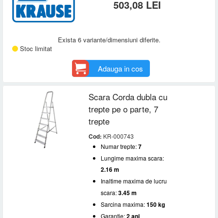
503,08 LEI
Exista 6 variante/dimensiuni diferite.
Stoc limitat
Adauga in cos
Scara Corda dubla cu
trepte pe o parte, 7
trepte
Cod:
KR-000743
Numar trepte:
7
Lungime maxima scara:
2.16 m
Inaltime maxima de lucru
scara:
3.45 m
Sarcina maxima:
150 kg
Garantie:
2 ani