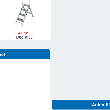
2.403,92 LEI
1.596,38 LEI
act
Autentif