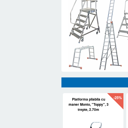
-25%
Platforma pliabila cu
maner Monto, "Toppy", 3
trepte, 2.70m