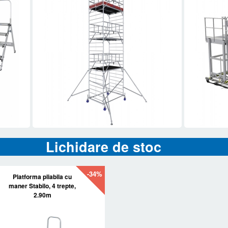
Lichidare de stoc
-34%
Platforma pliabila cu
maner Stabilo, 4 trepte,
2.90m