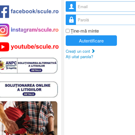
Nume utilizator
Parolă
Ţine-mă minte
Autentificare
Creaţi un cont
Aţi uitat parola?