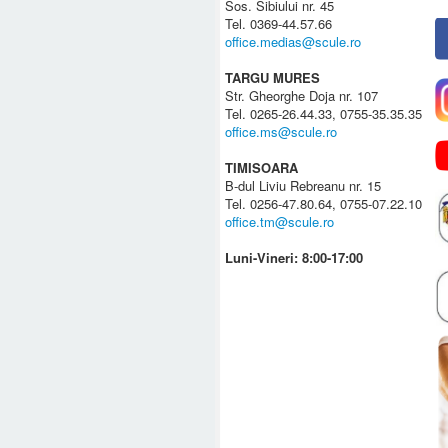
Sos. Sibiului nr. 45
Tel. 0369-44.57.66
office.medias@scule.ro
TARGU MURES
Str. Gheorghe Doja nr. 107
Tel. 0265-26.44.33, 0755-35.35.35
office.ms@scule.ro
TIMISOARA
B-dul Liviu Rebreanu nr. 15
Tel. 0256-47.80.64, 0755-07.22.10
office.tm@scule.ro
Luni-Vineri: 8:00-17:00